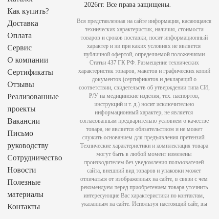
2026гг. Все права защищены.
Как купить?
Вся представленная на сайте информация, касающаяся
Доставка
технических характеристик, наличия, стоимости
Оплата
товаров и сроков поставки, носит информационный
характер и ни при каких условиях не является
Сервис
публичной офертой, определяемой положениями
О компании
Статьи 437 ГК РФ. Размещение технических
характеристик товаров, макетов и графических копий
Сертификаты
документов (сертификатов и деклараций о
Отзывы
соответствии, свидетельств об утверждении типа СИ,
Реализованные
Р/У на медицинские изделия, тех. паспортов,
инструкций и т. д.) носит исключительно
проекты
информационный характер, не является
Вакансии
согласованным предварительно условием о качестве
товара, не является обязательством и не может
Письмо
служить основанием для предъявления претензий.
руководству
Технические характеристики и комплектация товара
могут быть в любой момент изменены
Сотрудничество
производителем без уведомления пользователей
Новости
сайта, внешний вид товаров и упаковки может
отличаться от изображенных на сайте, в связи с чем
Полезные
рекомендуем перед приобретением товара уточнить
материалы
интересующие Вас характеристики по контактам,
указанным на сайте. Используя настоящий сайт, вы
Контакты