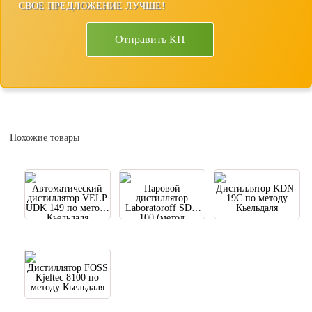
СВОЕ ПРЕДЛОЖЕНИЕ ЛУЧШЕ!
Отправить КП
Похожие товары
Автоматический
Паровой
Дистиллятор KDN-
дистиллятор VELP
дистиллятор
19C по методу
UDK 149 по методу
Laboratoroff SDU
Кьельдаля
Кьельдаля
100 (метод
Кьельдаля)
Дистиллятор FOSS
Kjeltec 8100 по
методу Кьельдаля