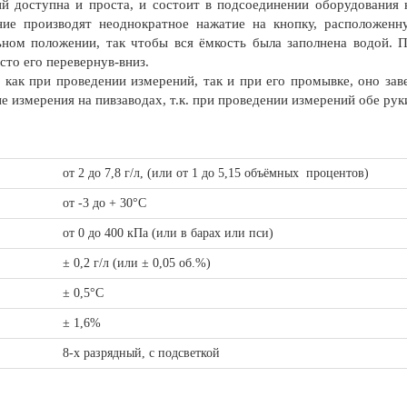
ий доступна и проста, и состоит в подсоединении оборудования
ние производят неоднократное нажатие на кнопку, расположенн
ьном положении, так чтобы вся ёмкость была заполнена водой. 
сто его перевернув-вниз.
 как при проведении измерений, так и при его промывке, оно зав
 измерения на пивзаводах, т.к. при проведении измерений обе рук
от 2 до 7,8 г/л, (или от 1 до 5,15 объёмных процентов)
от -3 до + 30°С
от 0 до 400 кПа (или в барах или пси)
± 0,2 г/л (или ± 0,05 об.%)
± 0,5°С
± 1,6%
8-х разрядный, с подсветкой