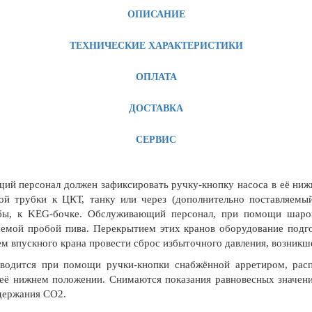
ОПИСАНИЕ
ТЕХНИЧЕСКИЕ ХАРАКТЕРИСТИКИ
ОПЛАТА
ДОСТАВКА
СЕРВИС
ий персонал должен зафиксировать ручку-кнопку насоса в её ниж
й трубки к ЦКТ, танку или через (дополнительно поставляемы
обы, к KEG-бочке. Обслуживающий персонал, при помощи шар
уемой пробой пива. Перекрытием этих кранов оборудование подг
 впускного крана провести сброс избыточного давления, возникш
водится при помощи ручки-кнопки снабжённой арретиром, расп
её нижнем положении. Снимаются показания равновесных значени
одержания СО2.