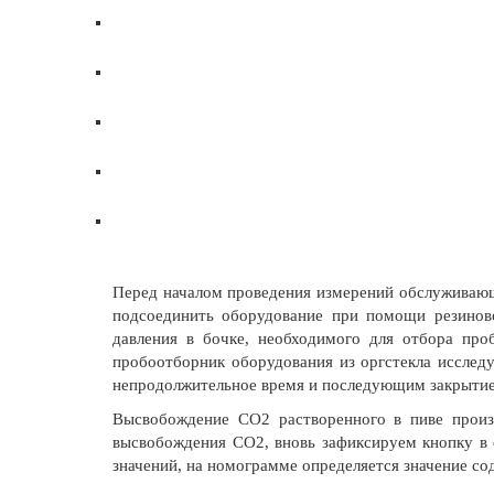
Перед началом проведения измерений обслуживающ
подсоединить оборудование при помощи резиново
давления в бочке, необходимого для отбора пр
пробоотборник оборудования из оргстекла исслед
непродолжительное время и последующим закрытием
Высвобождение СО2 растворенного в пиве произ
высвобождения СО2, вновь зафиксируем кнопку в 
значений, на номограмме определяется значение с