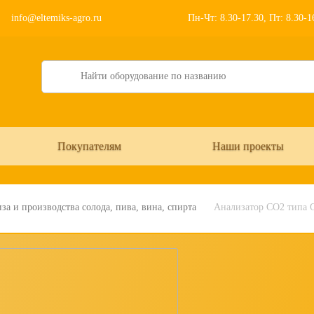
info@eltemiks-agro.ru
Пн-Чт: 8.30-17.30, Пт: 8.30-
Search
Покупателям
Наши проекты
за и производства солода, пива, вина, спирта
Анализатор CO2 типа