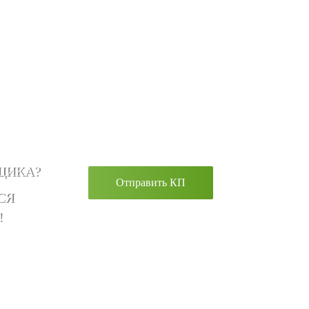
ЩИКА?
Отправить КП
СЯ
!