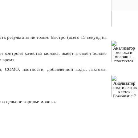
ь результаты не только быстро (всего 15 секунд на
Анализатор
молока и
контроля качества молока, имеет в своей основе
молочных
е время.
продуктов
SpectraAlyzer
а, СОМО, плотности, добавленной воды, лактозы,
DAIRY
Анализатор
соматических
клеток
Fossomatic 7
DC
а цельное коровье молоко.