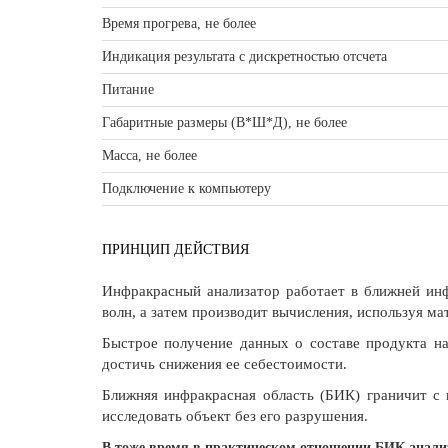
Время прогрева, не более
Индикация результата с дискретностью отсчета
Питание
Габаритные размеры (В*Ш*Д), не более
Масса, не более
Подключение к компьютеру
ПРИНЦИП ДЕЙСТВИЯ
Инфракрасный анализатор работает в ближней инф
волн, а затем производит вычисления, используя м
Быстрое получение данных о составе продукта на
достичь снижения ее себестоимости.
Ближняя инфракрасная область (БИК) граничит с в
исследовать объект без его разрушения.
В тоже время в практическом отношении БИК анали