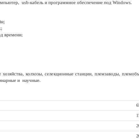
омпьютер, usb-кабель и программное обеспечение под Windows.
йн;
;
од времени;
 хозяйства, колхозы, селекционные станции, племзаводы, племо
ринарные и научные.
6
1
2
2