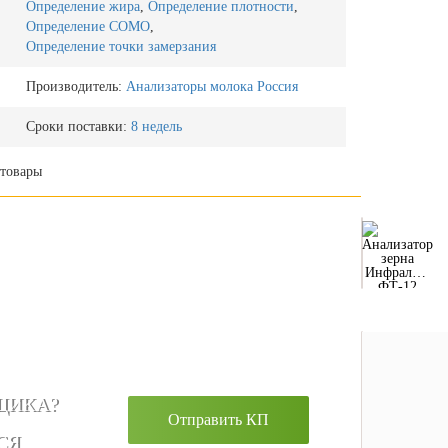
Определение жира
,
Определение плотности
,
Определение СОМО
,
Определение точки замерзания
Производитель:
Анализаторы молока Россия
Сроки поставки:
8 недель
товары
Анализатор
зерна
Инфралюм
ФТ-12
ЩИКА?
Отправить КП
СЯ