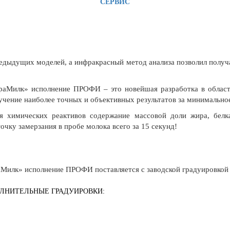
СЕРВИС
едыдущих моделей, а инфракрасный метод анализа позволил получат
аМилк» исполнение ПРОФИ – это новейшая разработка в области 
чение наиболее точных и объективных результатов за минимально
ия химических реактивов содержание массовой доли жира, белк
очку замерзания в пробе молока всего за 15 секунд!
илк» исполнение ПРОФИ поставляется с заводской градуировкой н
ЛНИТЕЛЬНЫЕ ГРАДУИРОВКИ: