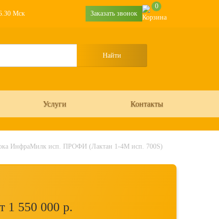
0
16.30 Мск
Заказать звонок
Услуги
Контакты
лока ИнфраМилк исп. ПРОФИ (Лактан 1-4М исп. 700S)
т 1 550 000
р.