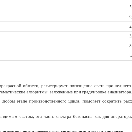
0
2
3
8
U
ракрасной области, регистрирует поглощение света прошедшего
атематические алгоритмы, заложенные при градуировке анализатора
 любом этапе производственного цикла, помогает сократить рас
идимым светом, эта часть спектра безопасна как для оператора,
з имеет ряд преимуществ перед химическими методами анализа: