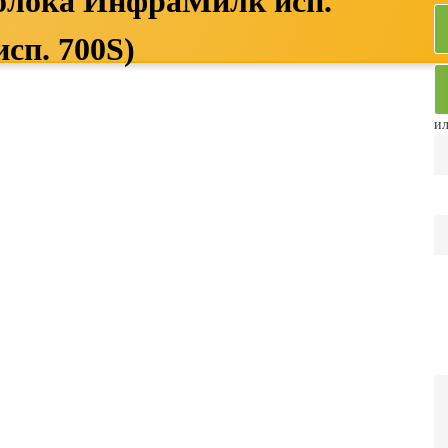
молока ИнфраМилк исп.
сп. 700S)
ил