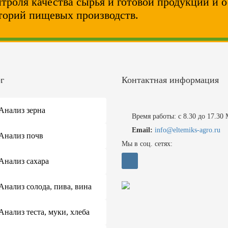
нтроля качества сырья и готовой продукции и 
торий пищевых производств.
г
Контактная информация
Анализ зерна
Время работы: с 8.30 до 17.30
Email:
info@eltemiks-agro.ru
Анализ почв
Мы в соц. сетях:
Анализ сахара
Анализ солода, пива, вина
Анализ теста, муки, хлеба