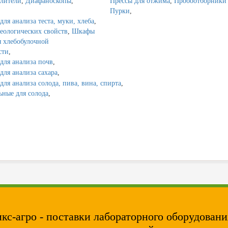
лители
,
Диафаноскопы
,
Прессы для отжима
,
Пробоотборники 
Пурки
,
ля анализа теста, муки, хлеба
,
еологических свойств
,
Шкафы
 хлебобулочной
сти
,
для анализа почв
,
для анализа сахара
,
для анализа солода, пива, вина, спирта
,
ные для солода
,
кс-агро - поставки лабораторного оборудовани