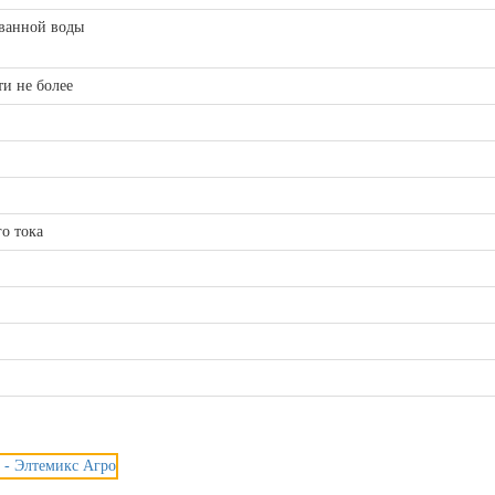
ванной во­ды
и не более
о тока