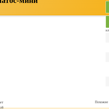
матос-мини
ил
ет
Похожие 
ой