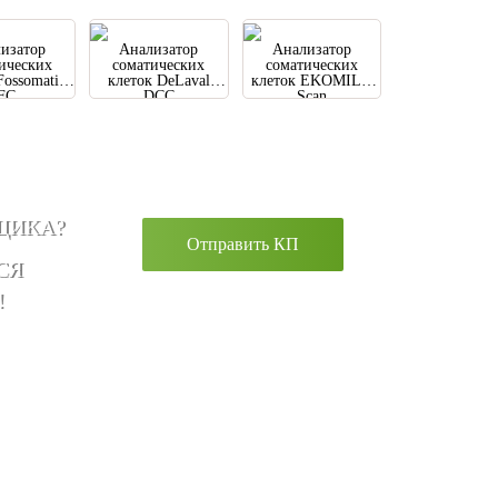
изатор
Анализатор
Анализатор
ических
соматических
соматических
Fossomatic
клеток DeLaval
клеток EKOMILK
FC
DCC
Scan
ЩИКА?
Отправить КП
СЯ
!