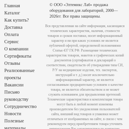
© ООО «Элтемикс Лаб» продажа
Главная
оборудования для лабораторий, 2000—
Каталог
2026гг. Все права защищены.
Как купить?
Вся представленная на сайте информация, касающаяся
Доставка
технических характеристик, наличия, стоимости
Оплата
товаров и сроков поставки, носит информационный
характер и ни при каких условиях не является
Сервис
публичной офертой, определяемой положениями
О компании
Статьи 437 ГК РФ. Размещение технических
характеристик товаров, макетов и графических копий
Сертификаты
документов (сертификатов и деклараций о
Отзывы
соответствии, свидетельств об утверждении типа СИ,
Реализованные
Р/У на медицинские изделия, тех. паспортов,
инструкций и т. д.) носит исключительно
проекты
информационный характер, не является
Вакансии
согласованным предварительно условием о качестве
товара, не является обязательством и не может
Письмо
служить основанием для предъявления претензий.
руководству
Технические характеристики и комплектация товара
могут быть в любой момент изменены
Сотрудничество
производителем без уведомления пользователей
Новости
сайта, внешний вид товаров и упаковки может
отличаться от изображенных на сайте, в связи с чем
Полезные
рекомендуем перед приобретением товара уточнить
материалы
интересующие Вас характеристики по контактам,