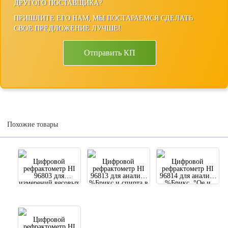
ДРУГОГО ПОСТАВЩИКА?
ПРИШЛИТЕ ЕГО НАМ, МЫ ПОСТАРАЕМСЯ СДЕЛАТЬ
СВОЕ ПРЕДЛОЖЕНИЕ ЛУЧШЕ!
Отправить КП
Похожие товары
Цифровой
Цифровой
Цифровой
рефрактометр HI
рефрактометр HI
рефрактометр HI
96803 для
96813 для анализа
96814 для анализа
измерений весовых
%Брикс и спирта в
%Брикс, °Oe и
% глюкозы
вине
°KMW в вине
Цифровой
рефрактометр HI