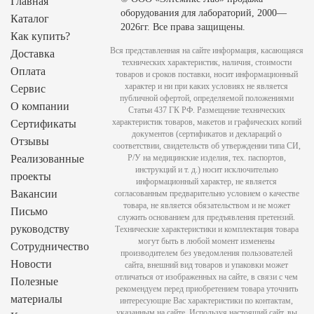
Главная
оборудования для лабораторий, 2000—
Каталог
2026гг. Все права защищены.
Как купить?
Вся представленная на сайте информация, касающаяся
Доставка
технических характеристик, наличия, стоимости
Оплата
товаров и сроков поставки, носит информационный
характер и ни при каких условиях не является
Сервис
публичной офертой, определяемой положениями
О компании
Статьи 437 ГК РФ. Размещение технических
характеристик товаров, макетов и графических копий
Сертификаты
документов (сертификатов и деклараций о
Отзывы
соответствии, свидетельств об утверждении типа СИ,
Реализованные
Р/У на медицинские изделия, тех. паспортов,
инструкций и т. д.) носит исключительно
проекты
информационный характер, не является
Вакансии
согласованным предварительно условием о качестве
товара, не является обязательством и не может
Письмо
служить основанием для предъявления претензий.
руководству
Технические характеристики и комплектация товара
могут быть в любой момент изменены
Сотрудничество
производителем без уведомления пользователей
Новости
сайта, внешний вид товаров и упаковки может
отличаться от изображенных на сайте, в связи с чем
Полезные
рекомендуем перед приобретением товара уточнить
материалы
интересующие Вас характеристики по контактам,
указанным на сайте. Используя настоящий сайт, вы