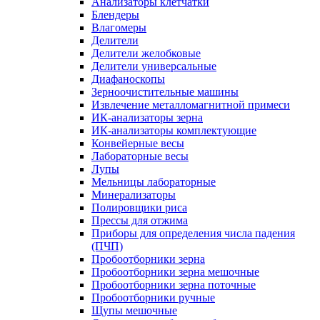
Анализаторы клетчатки
Блендеры
Влагомеры
Делители
Делители желобковые
Делители универсальные
Диафаноскопы
Зерноочистительные машины
Извлечение металломагнитной примеси
ИК-анализаторы зерна
ИК-анализаторы комплектующие
Конвейерные весы
Лабораторные весы
Лупы
Мельницы лабораторные
Минерализаторы
Полировщики риса
Прессы для отжима
Приборы для определения числа падения
(ПЧП)
Пробоотборники зерна
Пробоотборники зерна мешочные
Пробоотборники зерна поточные
Пробоотборники ручные
Щупы мешочные