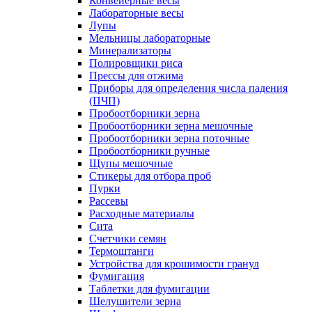
Конвейерные весы
Лабораторные весы
Лупы
Мельницы лабораторные
Минерализаторы
Полировщики риса
Прессы для отжима
Приборы для определения числа падения
(ПЧП)
Пробоотборники зерна
Пробоотборники зерна мешочные
Пробоотборники зерна поточные
Пробоотборники ручные
Щупы мешочные
Стикеры для отбора проб
Пурки
Рассевы
Расходные материалы
Сита
Счетчики семян
Термоштанги
Устройства для крошимости гранул
Фумигация
Таблетки для фумигации
Шелушители зерна