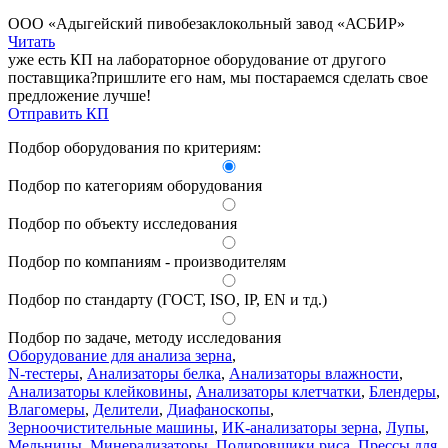
ООО «Адыгейский пивобезаклокольный завод «АСБИР»
Читать
уже есть КП на лабораторное оборудование от другого
поставщика?
пришлите его нам, мы постараемся сделать свое
предложение лучше!
Отправить КП
Подбор оборудования по критериям:
Подбор по категориям оборудования
Подбор по объекту исследования
Подбор по компаниям - производителям
Подбор по стандарту (ГОСТ, ISO, IP, EN и тд.)
Подбор по задаче, методу исследования
Оборудование для анализа зерна
,
N-тестеры
,
Анализаторы белка
,
Анализаторы влажности
,
Анализаторы клейковины
,
Анализаторы клетчатки
,
Блендеры
,
Влагомеры
,
Делители
,
Диафаноскопы
,
Зерноочистительные машины
,
ИК-анализаторы зерна
,
Лупы
,
Мельницы
,
Минерализаторы
,
Полировщики риса
,
Прессы для