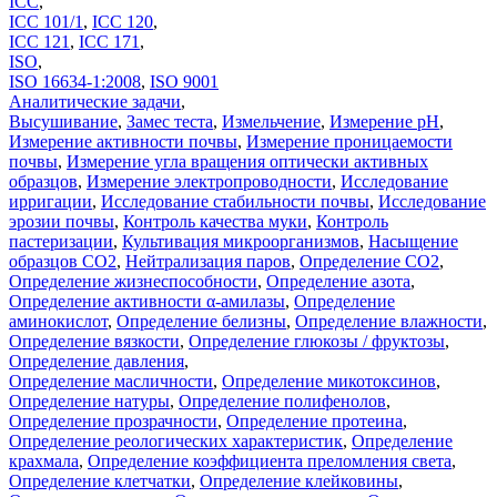
ICC
,
ICC 101/1
,
ICC 120
,
ICC 121
,
ICC 171
,
ISO
,
ISO 16634-1:2008
,
ISO 9001
Аналитические задачи
,
Высушивание
,
Замес теста
,
Измельчение
,
Измерение pH
,
Измерение активности почвы
,
Измерение проницаемости
почвы
,
Измерение угла вращения оптически активных
образцов
,
Измерение электропроводности
,
Исследование
ирригации
,
Исследование стабильности почвы
,
Исследование
эрозии почвы
,
Контроль качества муки
,
Контроль
пастеризации
,
Культивация микроорганизмов
,
Насыщение
образцов CO2
,
Нейтрализация паров
,
Определение CO2
,
Определение жизнеспособности
,
Определение азота
,
Определение активности α-амилазы
,
Определение
аминокислот
,
Определение белизны
,
Определение влажности
,
Определение вязкости
,
Определение глюкозы / фруктозы
,
Определение давления
,
Определение масличности
,
Определение микотоксинов
,
Определение натуры
,
Определение полифенолов
,
Определение прозрачности
,
Определение протеина
,
Определение реологических характеристик
,
Определение
крахмала
,
Определение коэффициента преломления света
,
Определение клетчатки
,
Определение клейковины
,