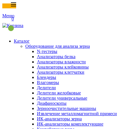
Меню
0
Каталог
Оборудование для анализа зерна
N-тестеры
Анализаторы белка
Анализаторы влажности
Анализаторы клейковины
Анализаторы клетчатки
Блендеры
Влагомеры
Делители
Делители желобковые
Делители универсальные
Диафаноскопы
Зерноочистительные машины
Извлечение металломагнитной примеси
ИК-анализаторы зерна
ИК-анализаторы комплектующие