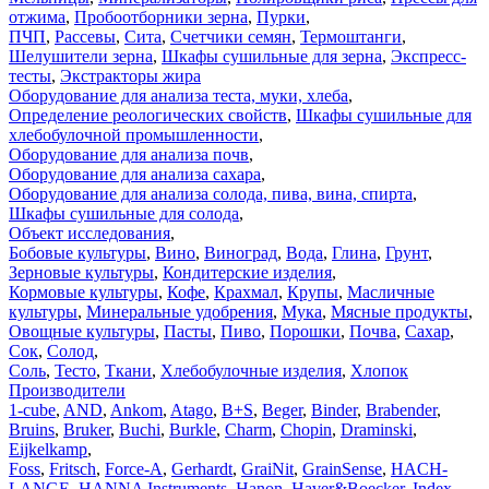
отжима
,
Пробоотборники зерна
,
Пурки
,
ПЧП
,
Рассевы
,
Сита
,
Счетчики семян
,
Термоштанги
,
Шелушители зерна
,
Шкафы сушильные для зерна
,
Экспресс-
тесты
,
Экстракторы жира
Оборудование для анализа теста, муки, хлеба
,
Определение реологических свойств
,
Шкафы сушильные для
хлебобулочной промышленности
,
Оборудование для анализа почв
,
Оборудование для анализа сахара
,
Оборудование для анализа солода, пива, вина, спирта
,
Шкафы сушильные для солода
,
Объект исследования
,
Бобовые культуры
,
Вино
,
Виноград
,
Вода
,
Глина
,
Грунт
,
Зерновые культуры
,
Кондитерские изделия
,
Кормовые культуры
,
Кофе
,
Крахмал
,
Крупы
,
Масличные
культуры
,
Минеральные удобрения
,
Мука
,
Мясные продукты
,
Овощные культуры
,
Пасты
,
Пиво
,
Порошки
,
Почва
,
Сахар
,
Сок
,
Солод
,
Соль
,
Тесто
,
Ткани
,
Хлебобулочные изделия
,
Хлопок
Производители
1-cube
,
AND
,
Ankom
,
Atago
,
B+S
,
Beger
,
Binder
,
Brabender
,
Bruins
,
Bruker
,
Buchi
,
Burkle
,
Charm
,
Chopin
,
Draminski
,
Eijkelkamp
,
Foss
,
Fritsch
,
Force-A
,
Gerhardt
,
GraiNit
,
GrainSense
,
HACH-
LANGE
,
HANNA Instruments
,
Hanon
,
Haver&Boecker
,
Index