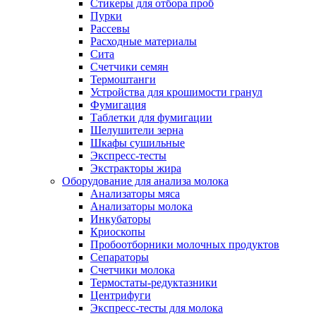
Стикеры для отбора проб
Пурки
Рассевы
Расходные материалы
Сита
Счетчики семян
Термоштанги
Устройства для крошимости гранул
Фумигация
Таблетки для фумигации
Шелушители зерна
Шкафы сушильные
Экспресс-тесты
Экстракторы жира
Оборудование для анализа молока
Анализаторы мяса
Анализаторы молока
Инкубаторы
Криоскопы
Пробоотборники молочных продуктов
Сепараторы
Счетчики молока
Термостаты-редуктазники
Центрифуги
Экспресс-тесты для молока