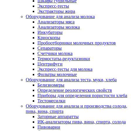
Шкафы сушильные
Экспресс-тесты
Экстракторы жира
Оборудование для анализа молока
Анализаторы мяса
Анализаторы молока
Инкубаторы
Криоскопы
Пробоотборники молочных продуктов
Сепараторы
Счетчики молока
Термостаты-редуктазники
Центрифуги
Экспресс-тесты для молока
Фильтры молочные
Оборудование для анализа теста, муки, хлеба
Белизномеры
Определение реологических свойств
Приборы для определения пористости хлеба
Тестомесилки
Оборудование для анализа и производства солода,
пива, вина, спирта
Заторные аппаратты
ИК-анализаторы пива, вина, спирта, солода
Пивоварни