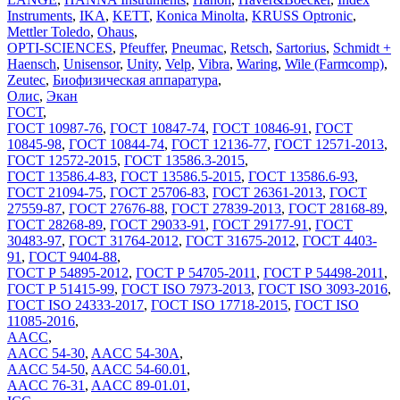
Instruments
,
IKA
,
KETT
,
Konica Minolta
,
KRUSS Optronic
,
Mettler Toledo
,
Ohaus
,
OPTI-SCIENCES
,
Pfeuffer
,
Pneumac
,
Retsch
,
Sartorius
,
Schmidt +
Haensch
,
Unisensor
,
Unity
,
Velp
,
Vibra
,
Waring
,
Wile (Farmcomp)
,
Zeutec
,
Биофизическая аппаратура
,
Олис
,
Экан
ГОСТ
,
ГОСТ 10987-76
,
ГОСТ 10847-74
,
ГОСТ 10846-91
,
ГОСТ
10845-98
,
ГОСТ 10844-74
,
ГОСТ 12136-77
,
ГОСТ 12571-2013
,
ГОСТ 12572-2015
,
ГОСТ 13586.3-2015
,
ГОСТ 13586.4-83
,
ГОСТ 13586.5-2015
,
ГОСТ 13586.6-93
,
ГОСТ 21094-75
,
ГОСТ 25706-83
,
ГОСТ 26361-2013
,
ГОСТ
27559-87
,
ГОСТ 27676-88
,
ГОСТ 27839-2013
,
ГОСТ 28168-89
,
ГОСТ 28268-89
,
ГОСТ 29033-91
,
ГОСТ 29177-91
,
ГОСТ
30483-97
,
ГОСТ 31764-2012
,
ГОСТ 31675-2012
,
ГОСТ 4403-
91
,
ГОСТ 9404-88
,
ГОСТ Р 54895-2012
,
ГОСТ Р 54705-2011
,
ГОСТ Р 54498-2011
,
ГОСТ Р 51415-99
,
ГОСТ ISO 7973-2013
,
ГОСТ ISO 3093-2016
,
ГОСТ ISO 24333-2017
,
ГОСТ ISO 17718-2015
,
ГОСТ ISO
11085-2016
,
AACC
,
AACC 54-30
,
AACC 54-30A
,
AACC 54-50
,
AACC 54-60.01
,
AACC 76-31
,
AACC 89-01.01
,