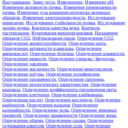
Высушивание
,
Замес теста
,
Измельчение
,
Измерение pH
,
Измерение активности почвы
,
Измерение проницаемости
почвы
,
Измерение угла вращения оптически активных
образцов
,
Измерение электропроводности
,
Исследование
ирригации
,
Исследование стабильности почвы
,
Исследование
эрозии почвы
,
Контроль качества муки
,
Контроль
пастеризации
,
Культивация микроорганизмов
,
Насыщение
образцов CO2
,
Нейтрализация паров
,
Определение CO2
,
Определение жизнеспособности
,
Определение азота
,
Определение активности α-амилазы
,
Определение
аминокислот
,
Определение белизны
,
Определение влажности
,
Определение вязкости
,
Определение глюкозы / фруктозы
,
Определение давления
,
Определение масличности
,
Определение микотоксинов
,
Определение натуры
,
Определение полифенолов
,
Определение прозрачности
,
Определение протеина
,
Определение реологических характеристик
,
Определение
крахмала
,
Определение коэффициента преломления света
,
Определение клетчатки
,
Определение клейковины
,
Определение кислот
,
Определение кислорода
,
Определение
карбонатов
,
Определение кальция
,
Определение
калорийности
,
Определение золы
,
Определение зерновых
примесей
,
Определение зараженности
Определение жира
,
Определение объема
,
Определение сахара
,
Определение
содержания алкоголя
,
Определение соли
,
Определение