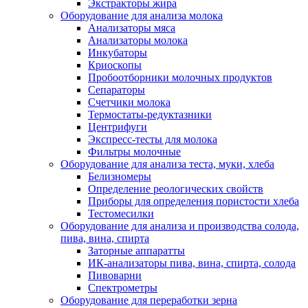
Экстракторы жира
Оборудование для анализа молока
Анализаторы мяса
Анализаторы молока
Инкубаторы
Криоскопы
Пробоотборники молочных продуктов
Сепараторы
Счетчики молока
Термостаты-редуктазники
Центрифуги
Экспресс-тесты для молока
Фильтры молочные
Оборудование для анализа теста, муки, хлеба
Белизномеры
Определение реологических свойств
Приборы для определения пористости хлеба
Тестомесилки
Оборудование для анализа и производства солода,
пива, вина, спирта
Заторные аппаратты
ИК-анализаторы пива, вина, спирта, солода
Пивоварни
Спектрометры
Оборудование для переработки зерна