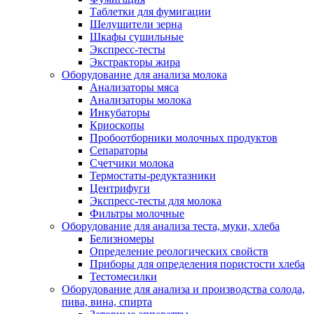
Таблетки для фумигации
Шелушители зерна
Шкафы сушильные
Экспресс-тесты
Экстракторы жира
Оборудование для анализа молока
Анализаторы мяса
Анализаторы молока
Инкубаторы
Криоскопы
Пробоотборники молочных продуктов
Сепараторы
Счетчики молока
Термостаты-редуктазники
Центрифуги
Экспресс-тесты для молока
Фильтры молочные
Оборудование для анализа теста, муки, хлеба
Белизномеры
Определение реологических свойств
Приборы для определения пористости хлеба
Тестомесилки
Оборудование для анализа и производства солода,
пива, вина, спирта