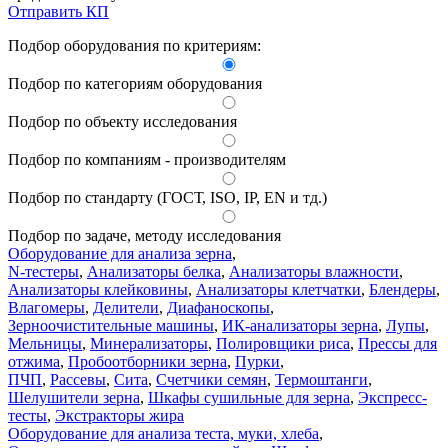
Отправить КП
Подбор оборудования по критериям:
Подбор по категориям оборудования
Подбор по объекту исследования
Подбор по компаниям - производителям
Подбор по стандарту (ГОСТ, ISO, IP, EN и тд.)
Подбор по задаче, методу исследования
Оборудование для анализа зерна
,
N-тестеры
,
Анализаторы белка
,
Анализаторы влажности
,
Анализаторы клейковины
,
Анализаторы клетчатки
,
Блендеры
,
Влагомеры
,
Делители
,
Диафаноскопы
,
Зерноочистительные машины
,
ИК-анализаторы зерна
,
Лупы
,
Мельницы
,
Минерализаторы
,
Полировщики риса
,
Прессы для
отжима
,
Пробоотборники зерна
,
Пурки
,
ПЧП
,
Рассевы
,
Сита
,
Счетчики семян
,
Термоштанги
,
Шелушители зерна
,
Шкафы сушильные для зерна
,
Экспресс-
тесты
,
Экстракторы жира
Оборудование для анализа теста, муки, хлеба
,