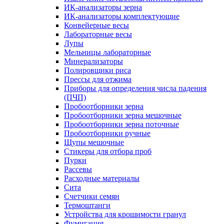
ИК-анализаторы зерна
ИК-анализаторы комплектующие
Конвейерные весы
Лабораторные весы
Лупы
Мельницы лабораторные
Минерализаторы
Полировщики риса
Прессы для отжима
Приборы для определения числа падения
(ПЧП)
Пробоотборники зерна
Пробоотборники зерна мешочные
Пробоотборники зерна поточные
Пробоотборники ручные
Щупы мешочные
Стикеры для отбора проб
Пурки
Рассевы
Расходные материалы
Сита
Счетчики семян
Термоштанги
Устройства для крошимости гранул
Фумигация