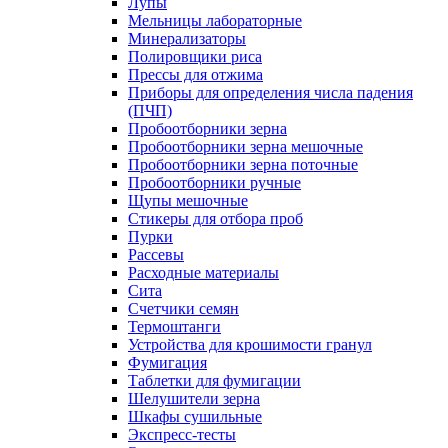
Лупы
Мельницы лабораторные
Минерализаторы
Полировщики риса
Прессы для отжима
Приборы для определения числа падения
(ПЧП)
Пробоотборники зерна
Пробоотборники зерна мешочные
Пробоотборники зерна поточные
Пробоотборники ручные
Щупы мешочные
Стикеры для отбора проб
Пурки
Рассевы
Расходные материалы
Сита
Счетчики семян
Термоштанги
Устройства для крошимости гранул
Фумигация
Таблетки для фумигации
Шелушители зерна
Шкафы сушильные
Экспресс-тесты