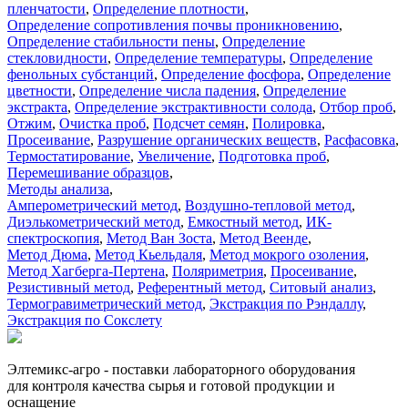
пленчатости
,
Определение плотности
,
Определение сопротивления почвы проникновению
,
Определение стабильности пены
,
Определение
стекловидности
,
Определение температуры
,
Определение
фенольных субстанций
,
Определение фосфора
,
Определение
цветности
,
Определение числа падения
,
Определение
экстракта
,
Определение экстрактивности солода
,
Отбор проб
,
Отжим
,
Очистка проб
,
Подсчет семян
,
Полировка
,
Просеивание
,
Разрушение органических веществ
,
Расфасовка
,
Термостатирование
,
Увеличение
,
Подготовка проб
,
Перемешивание образцов
,
Методы анализа
,
Амперометрический метод
,
Воздушно-тепловой метод
,
Диэлькометрический метод
,
Емкостный метод
,
ИК-
спектроскопия
,
Метод Ван Зоста
,
Метод Веенде
,
Метод Дюма
,
Метод Кьельдаля
,
Метод мокрого озоления
,
Метод Хагберга-Пертена
,
Поляриметрия
,
Просеивание
,
Резистивный метод
,
Референтный метод
,
Ситовый анализ
,
Термогравиметрический метод
,
Экстракция по Рэндаллу
,
Экстракция по Сокслету
Элтемикс-агро - поставки лабораторного оборудования
для контроля качества сырья и готовой продукции и
оснащение