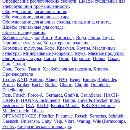
Определение реологических свойств
,
Шкафы сушильные для
хлебобулочной промышленности
,
Оборудование для анализа почв
,
Оборудование для анализа сахара
,
Оборудование для анализа солода, пива, вина, спирта
,
Шкафы сушильные для солода
,
Объект исследования
,
Бобовые культуры
,
Вино
,
Виноград
,
Вода
,
Глина
,
Грунт
,
Зерновые культуры
,
Кондитерские изделия
,
Кормовые культуры
,
Кофе
,
Крахмал
,
Крупы
,
Масличные
культуры
,
Минеральные удобрения
,
Мука
,
Мясные продукты
,
Овощные культуры
,
Пасты
,
Пиво
,
Порошки
,
Почва
,
Сахар
,
Сок
,
Солод
,
Соль
,
Тесто
,
Ткани
,
Хлебобулочные изделия
,
Хлопок
Производители
1-cube
,
AND
,
Ankom
,
Atago
,
B+S
,
Beger
,
Binder
,
Brabender
,
Bruins
,
Bruker
,
Buchi
,
Burkle
,
Charm
,
Chopin
,
Draminski
,
Eijkelkamp
,
Foss
,
Fritsch
,
Force-A
,
Gerhardt
,
GraiNit
,
GrainSense
,
HACH-
LANGE
,
HANNA Instruments
,
Hanon
,
Haver&Boecker
,
Index
Instruments
,
IKA
,
KETT
,
Konica Minolta
,
KRUSS Optronic
,
Mettler Toledo
,
Ohaus
,
OPTI-SCIENCES
,
Pfeuffer
,
Pneumac
,
Retsch
,
Sartorius
,
Schmidt +
Haensch
,
Unisensor
,
Unity
,
Velp
,
Vibra
,
Waring
,
Wile (Farmcomp)
,
Zeutec
,
Биофизическая аппаратура
,