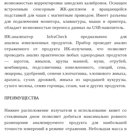
возможностью корректировки заводских калибровок. Оснащен
встроенным сенсорным ЖК-дисплеем и вращающейся
подставкой для чаши с магнитным приводом. Имеет разъемы
для подключения монитора, клавиатуры, мыши и принтера,
обладает возможностью переноса данных на USB-накопитель.
ИК-анализатор InfraCheck предназначен для
анализа измельченных продуктов. Прибор проводит анализ
отраженного от продукта ИК-излучения, что позволяет
проводить анализ практически любых однородных продуктов
― шротов, жмыхов, крупы манной, муки, отрубей,
комбикорма, подсолнечника измельченного, специй, сена,
люцерны, удобрений, семени хлопчатника, хлопкового жмыха,
арахиса, сухих дрожжей, жмыха из зародышей кукурузы,
сухого молока, семян горчицы, сезам, чая и других продуктов.
ПРЕИМУЩЕСТВА
Нижнее расположение излучателя и использование кювет со
стеклянным дном позволяет добиться максимально ровного
размещения анализируемого продукта для наибольшей
точности измерений в режиме отражения. Небольшая масса и