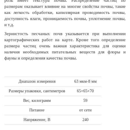
роль имеет текстура почвы. Распределение частиц по
размерам оказывает влияние на многие свойства почвы, такие
как легкость обработки, капиллярная проводимость почвы,
доступность влаги, проницаемость почвы, уплотнение почвы,
и т.д.
Зернистость песчаных почв указывается при выполнении
картографических работ на карте. Кроме того определение
размера частиц очень важная характеристика для оценки
наличия необходимых питательных веществ для флоры и
фауны и определения качества почвы.
Диапазон измерения
63 мкм-8 мм
Размеры упаковки, сантиметров
65×65×70
Вес, килограмм
59
Питание
от сети
Напряжение, В
240