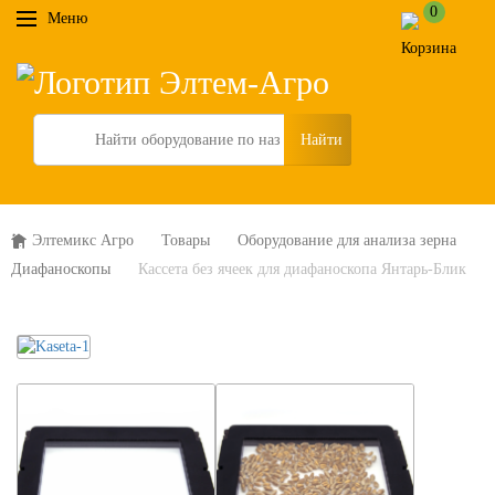
0
Меню
Search
Элтемикс Агро
Товары
Оборудование для анализа зерна
Диафаноскопы
Кассета без ячеек для диафаноскопа Янтарь-Блик