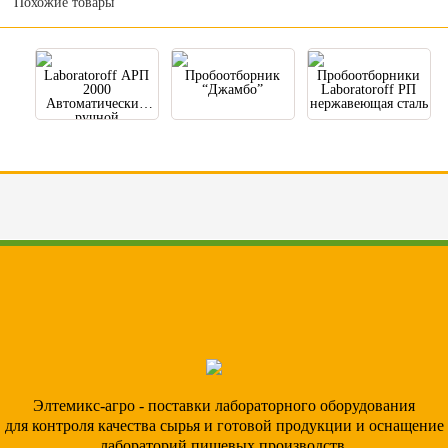
Похожие товары
Laboratoroff АРП
Пробоотборник
Пробоотборники
2000
“Джамбо”
Laboratoroff РП
Автоматический
нержавеющая сталь
ручной
пробоотборник
сыпучих
материалов
Элтемикс-агро - поставки лабораторного оборудования
для контроля качества сырья и готовой продукции и оснащение
лабораторий пищевых производств.