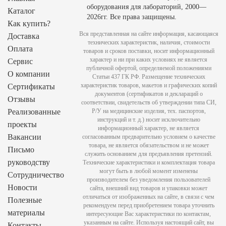
оборудования для лабораторий, 2000—
Каталог
2026гг. Все права защищены.
Как купить?
Вся представленная на сайте информация, касающаяся
Доставка
технических характеристик, наличия, стоимости
Оплата
товаров и сроков поставки, носит информационный
характер и ни при каких условиях не является
Сервис
публичной офертой, определяемой положениями
О компании
Статьи 437 ГК РФ. Размещение технических
характеристик товаров, макетов и графических копий
Сертификаты
документов (сертификатов и деклараций о
Отзывы
соответствии, свидетельств об утверждении типа СИ,
Реализованные
Р/У на медицинские изделия, тех. паспортов,
инструкций и т. д.) носит исключительно
проекты
информационный характер, не является
Вакансии
согласованным предварительно условием о качестве
товара, не является обязательством и не может
Письмо
служить основанием для предъявления претензий.
руководству
Технические характеристики и комплектация товара
могут быть в любой момент изменены
Сотрудничество
производителем без уведомления пользователей
Новости
сайта, внешний вид товаров и упаковки может
отличаться от изображенных на сайте, в связи с чем
Полезные
рекомендуем перед приобретением товара уточнить
материалы
интересующие Вас характеристики по контактам,
указанным на сайте. Используя настоящий сайт, вы
Контакты