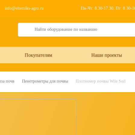
info@eltemiks-agro.ru
Пн-Чт: 8.30-17.30, Пт: 8.30-
Search
Покупателям
Наши проекты
иза почв
Пенетрометры для почвы
Плотномер почвы Wile Soil