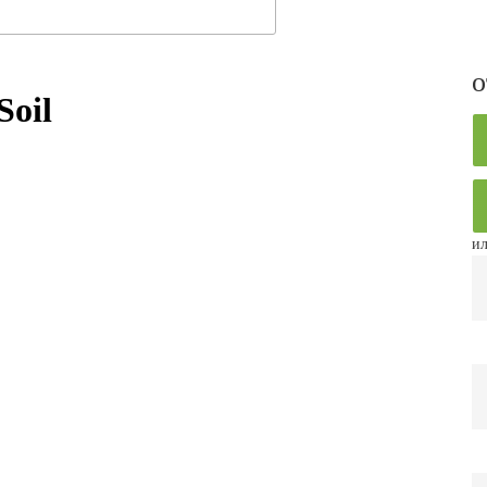
о
Soil
ил