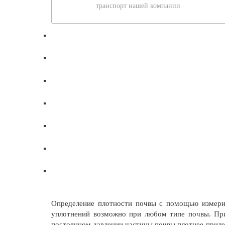
транспорт нашей компании
Определение плотности почвы с помощью измерит
уплотнений возможно при любом типе почвы. При 
постоянном давлении частицы почвы плотнее приле