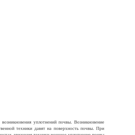
 возникновения уплотнений почвы. Возникновение
твенной техники давят на поверхность почвы. При
 местах движения техники мощное уплотнение почвы