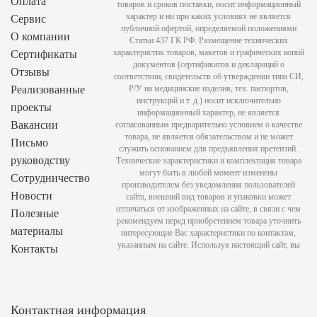
Оплата
товаров и сроков поставки, носит информационный
характер и ни при каких условиях не является
Сервис
публичной офертой, определяемой положениями
О компании
Статьи 437 ГК РФ. Размещение технических
характеристик товаров, макетов и графических копий
Сертификаты
документов (сертификатов и деклараций о
Отзывы
соответствии, свидетельств об утверждении типа СИ,
Реализованные
Р/У на медицинские изделия, тех. паспортов,
инструкций и т. д.) носит исключительно
проекты
информационный характер, не является
Вакансии
согласованным предварительно условием о качестве
товара, не является обязательством и не может
Письмо
служить основанием для предъявления претензий.
руководству
Технические характеристики и комплектация товара
могут быть в любой момент изменены
Сотрудничество
производителем без уведомления пользователей
Новости
сайта, внешний вид товаров и упаковки может
отличаться от изображенных на сайте, в связи с чем
Полезные
рекомендуем перед приобретением товара уточнить
материалы
интересующие Вас характеристики по контактам,
указанным на сайте. Используя настоящий сайт, вы
Контакты
Контактная информация