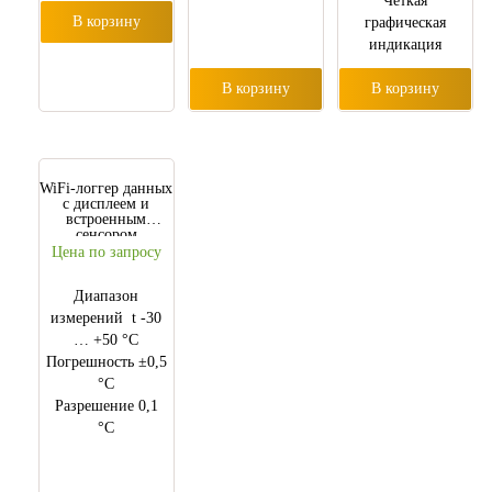
Четкая
В корзину
графическая
индикация
Эргономический
В корзину
В корзину
дизайн
WiFi-логгер данных
с дисплеем и
встроенным
сенсором
температуры/
Цена по запросу
влажности testo
Saveris 2-H1
Диапазон
измерений t -30
… +50 °C
Погрешность ±0,5
°C
Разрешение 0,1
°C