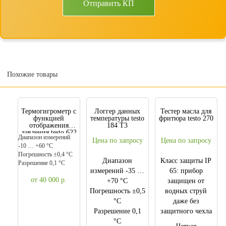
Отправить КП
Похожие товары
Термогигрометр с
Логгер данных
Тестер масла для
функцией
температуры testo
фритюра testo 270
отображения
184 T3
давления testo 622
Диапазон измерений
Цена по запросу
Цена по запросу
-10 … +60 °C
Погрешность ±0,4 °C
Диапазон
Класс защиты IP
Разрешение 0,1 °C
измерений -35 …
65: прибор
от 40 000
р.
+70 °C
защищен от
Погрешность ±0,5
водных струй
°C
даже без
Разрешение 0,1
защитного чехла
°C