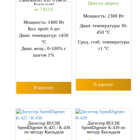
Laboratoroff IDU 6 (метод
Цена по запросу
Кьельдаля)
от 7 813
€
Мощность: 2300 Вт
Мощность: 1400 Вт
Диап. температуры 30-
Кол. проб: 6 шт
450 °C
Диап. температур: ±450
°С
Сред. стаб. температуры
Диап. мощ.: 0-100% с
±1 °C
шагом 1%
В корзину
В корзину
Дигестор BUCHI
Дигестор BUCHI
SpeedDigester K-425 / K-436
SpeedDigester K-439 по
по методу Кьельдаля
методу Кьельдаля