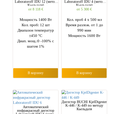
Laboratoroff IDU 12 (метод
Laboratoroff IDU 4 (метод
Кьельдаля)
Кьельдаля)
от 8 118
€
от 5 300
€
Мощность 1400 Вт
Кол. проб 4 x 500 мл
Кол. проб: 12 шт
Время разлож. от 1 до
Диапазон температур
990 мин
±450 °С
Мощность 1600 Вт
Диап. мощ.:0 -100% с
шагом 1%
В корзину
В корзину
Дигестор BUCHI KjelDigester
K-446 / K-449 по методу
Автоматический
Кьельдаля
инфракрасный дигестор