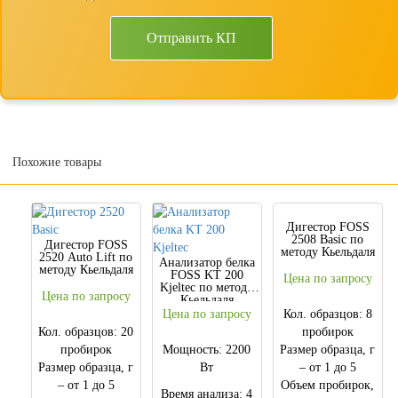
Отправить КП
Похожие товары
Дигестор FOSS
2508 Basic по
Дигестор FOSS
методу Кьельдаля
2520 Auto Lift по
Анализатор белка
методу Кьельдаля
FOSS KT 200
Цена по запросу
Kjelteс по методу
Цена по запросу
Кьельдаля
Цена по запросу
Кол. образцов: 8
Кол. образцов: 20
пробирок
пробирок
Мощность: 2200
Размер образца, г
Размер образца, г
Вт
– от 1 до 5
– от 1 до 5
Объем пробирок,
Время анализа: 4