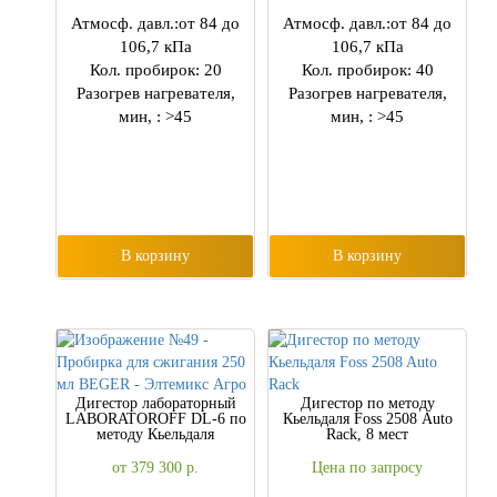
Атмосф. давл.:от 84 до
Атмосф. давл.:от 84 до
106,7 кПа
106,7 кПа
Кол. пробирок: 20
Кол. пробирок: 40
Разогрев нагревателя,
Разогрев нагревателя,
мин, : >45
мин, : >45
В корзину
В корзину
Дигестор лабораторный
Дигестор по методу
LABORATOROFF DL-6 по
Кьельдаля Foss 2508 Auto
методу Кьельдаля
Rack, 8 мест
от 379 300
р.
Цена по запросу