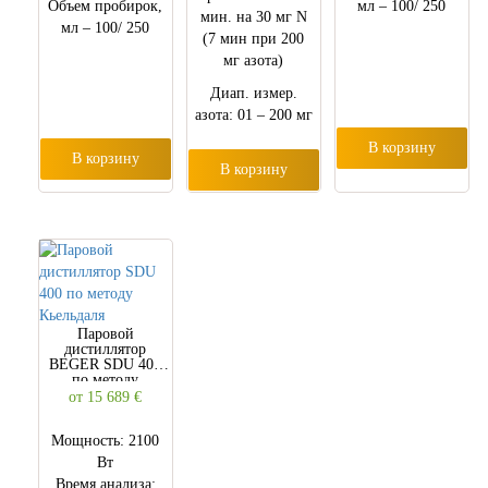
Объем пробирок,
мл – 100/ 250
мин. на 30 мг N
мл – 100/ 250
(7 мин при 200
мг азота)
Диап. измер.
азота: 01 – 200 мг
В корзину
В корзину
В корзину
Паровой
дистиллятор
BEGER SDU 400
по методу
Кьельдаля
от 15 689
€
Мощность: 2100
Вт
Время анализа: