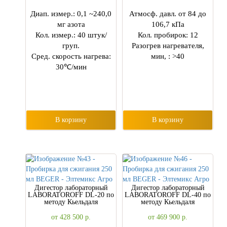
Диап. измер.: 0,1 ~240,0
Атмосф. давл. от 84 до
мг азота
106,7 кПа
Кол. измер.: 40 штук/
Кол. пробирок: 12
груп.
Разогрев нагревателя,
Сред. скорость нагрева:
мин, : >40
30℃/мин
В корзину
В корзину
Дигестор лабораторный
Дигестор лабораторный
LABORATOROFF DL-20 по
LABORATOROFF DL-40 по
методу Кьельдаля
методу Кьельдаля
от 428 500
р.
от 469 900
р.