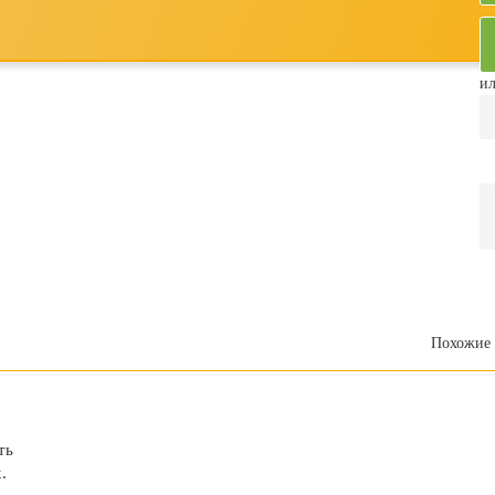
ил
Похожие 
ть
.