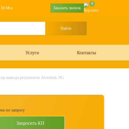
0
6.30 Мск
Заказать звонок
Услуги
Контакты
ор вывода результатов Alveolink NG
на по запросу
Запросить КП