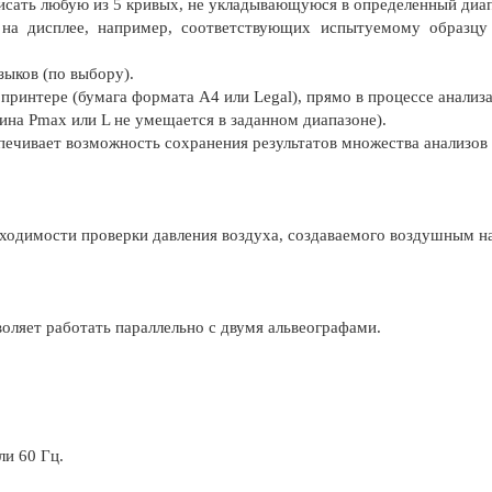
исать любую из 5 кривых, не укладывающуюся в определенный диап
 на дисплее, например, соответствующих испытуемому образцу
зыков (по выбору).
 принтере (бумага формата A4 или Legal), прямо в процессе анализа
на Pmax или L не умещается в заданном диапазоне).
ечивает возможность сохранения результатов множества анализов 
ходимости проверки давления воздуха, создаваемого воздушным на
оляет работать параллельно с двумя альвеографами.
ли 60 Гц.