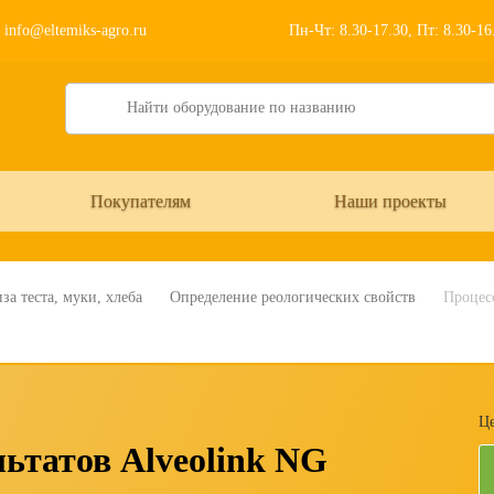
info@eltemiks-agro.ru
Пн-Чт: 8.30-17.30, Пт: 8.30-1
Search
Покупателям
Наши проекты
за теста, муки, хлеба
Определение реологических свойств
Процесс
Це
ьтатов Alveolink NG