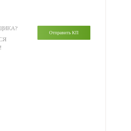
ЩИКА?
Отправить КП
СЯ
!