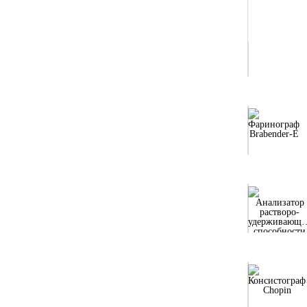
Фаринограф
Brabender-E
Анализатор
растворо-
удерживающе
способности
муки SRC-
CHOPIN 2
Консистограф
Chopin