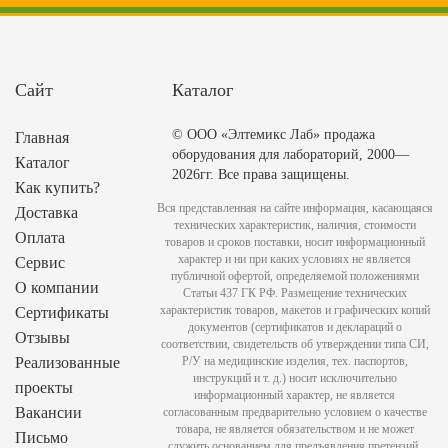
Сайт
Каталог
© ООО «Элтемикс Лаб» продажа
Главная
оборудования для лабораторий, 2000—
Каталог
2026гг. Все права защищены.
Как купить?
Вся представленная на сайте информация, касающаяся
Доставка
технических характеристик, наличия, стоимости
Оплата
товаров и сроков поставки, носит информационный
характер и ни при каких условиях не является
Сервис
публичной офертой, определяемой положениями
О компании
Статьи 437 ГК РФ. Размещение технических
характеристик товаров, макетов и графических копий
Сертификаты
документов (сертификатов и деклараций о
Отзывы
соответствии, свидетельств об утверждении типа СИ,
Реализованные
Р/У на медицинские изделия, тех. паспортов,
инструкций и т. д.) носит исключительно
проекты
информационный характер, не является
Вакансии
согласованным предварительно условием о качестве
товара, не является обязательством и не может
Письмо
служить основанием для предъявления претензий.