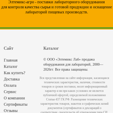
Элтемикс-агро - поставки лабораторного оборудования
для контроля качества сырья и готовой продукции и оснащение
лабораторий пищевых производств.
Сайт
Каталог
© ООО «Элтемикс Лаб» продажа
Главная
оборудования для лабораторий, 2000—
Каталог
2026гг. Все права защищены.
Как купить?
Вся представленная на сайте информация, касающаяся
Доставка
технических характеристик, наличия, стоимости
Оплата
товаров и сроков поставки, носит информационный
характер и ни при каких условиях не является
Сервис
публичной офертой, определяемой положениями
О компании
Статьи 437 ГК РФ. Размещение технических
характеристик товаров, макетов и графических копий
Сертификаты
документов (сертификатов и деклараций о
Отзывы
соответствии, свидетельств об утверждении типа СИ,