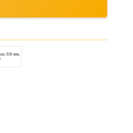
а 310 мм,
)