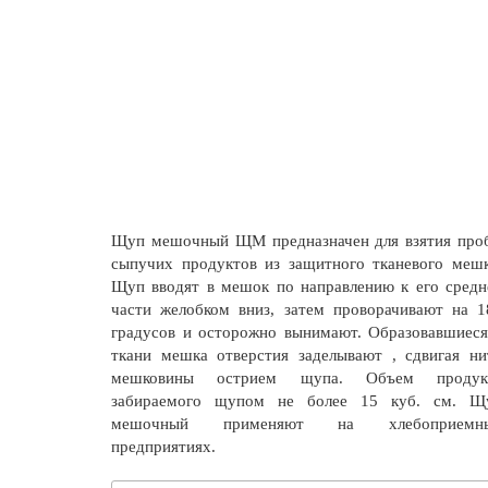
Щуп мешочный ЩМ
предназначен для взятия про
сыпучих продуктов из защитного тканевого мешк
Щуп вводят в мешок по направлению к его средн
части желобком вниз, затем проворачивают на 1
градусов и осторожно вынимают. Образовавшиеся
ткани мешка отверстия заделывают , сдвигая ни
мешковины острием щупа. Объем продук
забираемого щупом не более 15 куб. см. Щ
мешочный применяют на хлебоприемн
предприятиях.