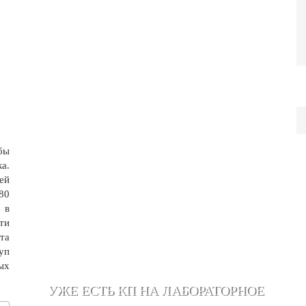
бы
а.
ей
80
 в
ти
та
уп
ых
УЖЕ ЕСТЬ КП НА ЛАБОРАТОРНОЕ