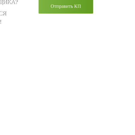
ЩИКА?
Отправить КП
СЯ
!