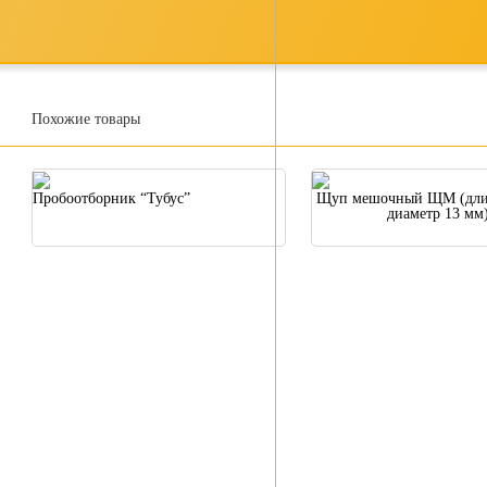
Похожие товары
Пробоотборник “Тубус”
Щуп мешочный ЩМ (длин
диаметр 13 мм