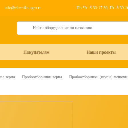
info@eltemiks-agro.ru
Пн-Чт: 8.30-17.30, Пт: 8.30-
Search
Покупателям
Наши проекты
за зерна
Пробоотборники зерна
Пробоотборники (щупы) мешочные