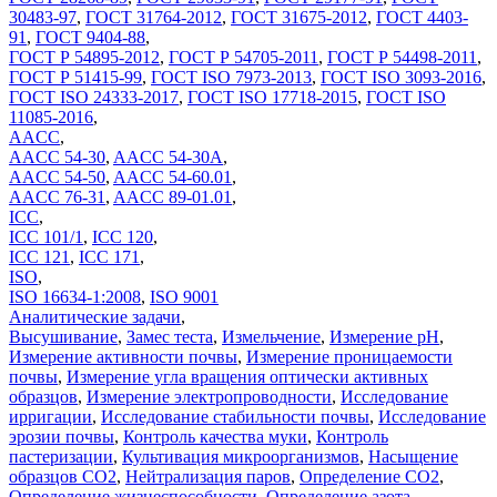
30483-97
,
ГОСТ 31764-2012
,
ГОСТ 31675-2012
,
ГОСТ 4403-
91
,
ГОСТ 9404-88
,
ГОСТ Р 54895-2012
,
ГОСТ Р 54705-2011
,
ГОСТ Р 54498-2011
,
ГОСТ Р 51415-99
,
ГОСТ ISO 7973-2013
,
ГОСТ ISO 3093-2016
,
ГОСТ ISO 24333-2017
,
ГОСТ ISO 17718-2015
,
ГОСТ ISO
11085-2016
,
AACC
,
AACC 54-30
,
AACC 54-30A
,
AACC 54-50
,
AACC 54-60.01
,
AACC 76-31
,
AACC 89-01.01
,
ICC
,
ICC 101/1
,
ICC 120
,
ICC 121
,
ICC 171
,
ISO
,
ISO 16634-1:2008
,
ISO 9001
Аналитические задачи
,
Высушивание
,
Замес теста
,
Измельчение
,
Измерение pH
,
Измерение активности почвы
,
Измерение проницаемости
почвы
,
Измерение угла вращения оптически активных
образцов
,
Измерение электропроводности
,
Исследование
ирригации
,
Исследование стабильности почвы
,
Исследование
эрозии почвы
,
Контроль качества муки
,
Контроль
пастеризации
,
Культивация микроорганизмов
,
Насыщение
образцов CO2
,
Нейтрализация паров
,
Определение CO2
,
Определение жизнеспособности
,
Определение азота
,