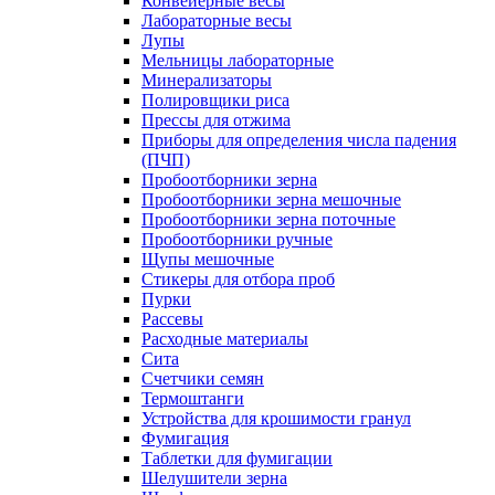
Конвейерные весы
Лабораторные весы
Лупы
Мельницы лабораторные
Минерализаторы
Полировщики риса
Прессы для отжима
Приборы для определения числа падения
(ПЧП)
Пробоотборники зерна
Пробоотборники зерна мешочные
Пробоотборники зерна поточные
Пробоотборники ручные
Щупы мешочные
Стикеры для отбора проб
Пурки
Рассевы
Расходные материалы
Сита
Счетчики семян
Термоштанги
Устройства для крошимости гранул
Фумигация
Таблетки для фумигации
Шелушители зерна