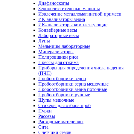
Диафаноскопы
Зерноочистительные машины
Извлечение металломагнитной примеси
ИК-анализаторы зерна
ИК-анализаторы комплектующие
Конвейерные весы
Лабораторные весы
Лупы
Мельницы лабораторные
Минерализаторы
Полировщики риса
Прессы для отжима
Приборы для определения числа падения
(ПЧП)
Пробоотборники зерна
Пробоотборники зерна мешочные
Пробоотборники зерна поточные
Пробоотборники ручные
Щупы мешочные
Стикеры для отбора проб
Пурки
Рассевы
Расходные материалы
Сита
Счетчики семян