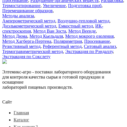
Просеивание
,
Разрушение органических веществ
,
Расфасовка
,
Термостатирование
,
Увеличение
,
Подготовка проб
,
Перемешивание образцов
,
Методы анализа
,
Амперометрический метод
,
Воздушно-тепловой метод
,
Диэлькометрический метод
,
Емкостный метод
,
ИК-
спектроскопия
,
Метод Ван Зоста
,
Метод Веенде
,
Метод Дюма
,
Метод Кьельдаля
,
Метод мокрого озоления
,
Метод Хагберга-Пертена
,
Поляриметрия
,
Просеивание
,
Резистивный метод
,
Референтный метод
,
Ситовый анализ
,
Термогравиметрический метод
,
Экстракция по Рэндаллу
,
Экстракция по Сокслету
Элтемикс-агро - поставки лабораторного оборудования
для контроля качества сырья и готовой продукции и
оснащение
лабораторий пищевых производств.
Сайт
Главная
Каталог
Как купить?