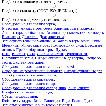
Подбор по компаниям - производителям
Подбор по стандарту (ГОСТ, ISO, IP, EN и тд.)
Подбор по задаче, методу исследования
Оборудование для анализа зерна
,
N-тестеры
,
Анализаторы белка
,
Анализаторы влажности
,
Анализаторы клейковины
,
Анализаторы клетчатки
,
Блендеры
,
Влагомеры
,
Делители
,
Диафаноскопы
,
Зерноочистительные машины
,
ИК-анализаторы зерна
,
Лупы
,
Мельницы
,
Минерализаторы
,
Полировщики риса
,
Прессы для
отжима
,
Пробоотборники зерна
,
Пурки
,
ПЧП
,
Рассевы
,
Сита
,
Счетчики семян
,
Термоштанги
,
Шелушители зерна
,
Шкафы сушильные для зерна
,
Экспресс-
тесты
,
Экстракторы жира
Оборудование для анализа теста, муки, хлеба
,
Определение реологических свойств
,
Шкафы сушильные для
хлебобулочной промышленности
,
Оборудование для анализа почв
,
Оборудование для анализа сахара
,
Оборудование для анализа солода, пива, вина, спирта
,
Шкафы сушильные для солода
,
Объект исследования
,
Бобовые культуры
,
Вино
,
Виноград
,
Вода
,
Глина
,
Грунт
,
Зерновые культуры
,
Кондитерские изделия
,