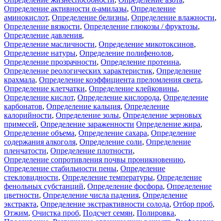
Определение активности α-амилазы
,
Определение
аминокислот
,
Определение белизны
,
Определение влажности
,
Определение вязкости
,
Определение глюкозы / фруктозы
,
Определение давления
,
Определение масличности
,
Определение микотоксинов
,
Определение натуры
,
Определение полифенолов
,
Определение прозрачности
,
Определение протеина
,
Определение реологических характеристик
,
Определение
крахмала
,
Определение коэффициента преломления света
,
Определение клетчатки
,
Определение клейковины
,
Определение кислот
,
Определение кислорода
,
Определение
карбонатов
,
Определение кальция
,
Определение
калорийности
,
Определение золы
,
Определение зерновых
примесей
,
Определение зараженности
Определение жира
,
Определение объема
,
Определение сахара
,
Определение
содержания алкоголя
,
Определение соли
,
Определение
пленчатости
,
Определение плотности
,
Определение сопротивления почвы проникновению
,
Определение стабильности пены
,
Определение
стекловидности
,
Определение температуры
,
Определение
фенольных субстанций
,
Определение фосфора
,
Определение
цветности
,
Определение числа падения
,
Определение
экстракта
,
Определение экстрактивности солода
,
Отбор проб
,
Отжим
,
Очистка проб
,
Подсчет семян
,
Полировка
,