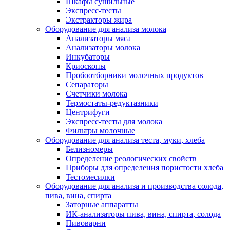
Шкафы сушильные
Экспресс-тесты
Экстракторы жира
Оборудование для анализа молока
Анализаторы мяса
Анализаторы молока
Инкубаторы
Криоскопы
Пробоотборники молочных продуктов
Сепараторы
Счетчики молока
Термостаты-редуктазники
Центрифуги
Экспресс-тесты для молока
Фильтры молочные
Оборудование для анализа теста, муки, хлеба
Белизномеры
Определение реологических свойств
Приборы для определения пористости хлеба
Тестомесилки
Оборудование для анализа и производства солода,
пива, вина, спирта
Заторные аппаратты
ИК-анализаторы пива, вина, спирта, солода
Пивоварни