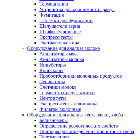
Термоштанги
Устройства для крошимости гранул
Фумигация
Таблетки для фумигации
Шелушители зерна
Шкафы сушильные
Экспресс-тесты
Экстракторы жира
Оборудование для анализа молока
Анализаторы мяса
Анализаторы молока
Инкубаторы
Криоскопы
Пробоотборники молочных продуктов
Сепараторы
Счетчики молока
Термостаты-редуктазники
Центрифуги
Экспресс-тесты для молока
Фильтры молочные
Оборудование для анализа теста, муки, хлеба
Белизномеры
Определение реологических свойств
Приборы для определения пористости хлеба
Тестомесилки