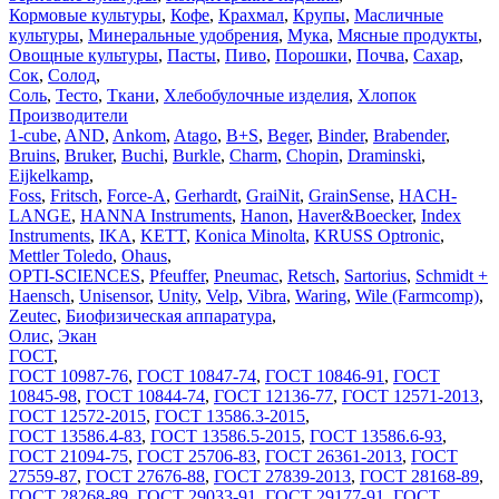
Кормовые культуры
,
Кофе
,
Крахмал
,
Крупы
,
Масличные
культуры
,
Минеральные удобрения
,
Мука
,
Мясные продукты
,
Овощные культуры
,
Пасты
,
Пиво
,
Порошки
,
Почва
,
Сахар
,
Сок
,
Солод
,
Соль
,
Тесто
,
Ткани
,
Хлебобулочные изделия
,
Хлопок
Производители
1-cube
,
AND
,
Ankom
,
Atago
,
B+S
,
Beger
,
Binder
,
Brabender
,
Bruins
,
Bruker
,
Buchi
,
Burkle
,
Charm
,
Chopin
,
Draminski
,
Eijkelkamp
,
Foss
,
Fritsch
,
Force-A
,
Gerhardt
,
GraiNit
,
GrainSense
,
HACH-
LANGE
,
HANNA Instruments
,
Hanon
,
Haver&Boecker
,
Index
Instruments
,
IKA
,
KETT
,
Konica Minolta
,
KRUSS Optronic
,
Mettler Toledo
,
Ohaus
,
OPTI-SCIENCES
,
Pfeuffer
,
Pneumac
,
Retsch
,
Sartorius
,
Schmidt +
Haensch
,
Unisensor
,
Unity
,
Velp
,
Vibra
,
Waring
,
Wile (Farmcomp)
,
Zeutec
,
Биофизическая аппаратура
,
Олис
,
Экан
ГОСТ
,
ГОСТ 10987-76
,
ГОСТ 10847-74
,
ГОСТ 10846-91
,
ГОСТ
10845-98
,
ГОСТ 10844-74
,
ГОСТ 12136-77
,
ГОСТ 12571-2013
,
ГОСТ 12572-2015
,
ГОСТ 13586.3-2015
,
ГОСТ 13586.4-83
,
ГОСТ 13586.5-2015
,
ГОСТ 13586.6-93
,
ГОСТ 21094-75
,
ГОСТ 25706-83
,
ГОСТ 26361-2013
,
ГОСТ
27559-87
,
ГОСТ 27676-88
,
ГОСТ 27839-2013
,
ГОСТ 28168-89
,
ГОСТ 28268-89
,
ГОСТ 29033-91
,
ГОСТ 29177-91
,
ГОСТ