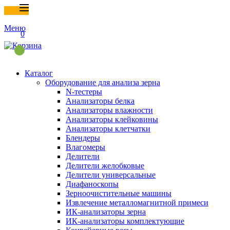
Меню
0
Каталог
Оборудование для анализа зерна
N-тестеры
Анализаторы белка
Анализаторы влажности
Анализаторы клейковины
Анализаторы клетчатки
Блендеры
Влагомеры
Делители
Делители желобковые
Делители универсальные
Диафаноскопы
Зерноочистительные машины
Извлечение металломагнитной примеси
ИК-анализаторы зерна
ИК-анализаторы комплектующие