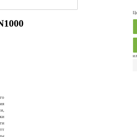
Це
N1000
ил
го
ия
и,
ки
ти
тт
ды