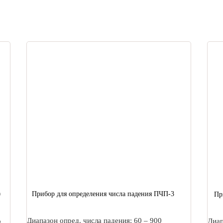
Прибор для определения числа падения ПЧП-3
0
Пр
Диапазон опред. числа падения: 60 – 900
о
Диап