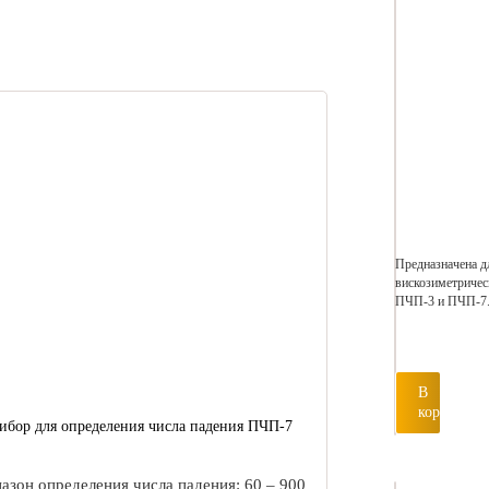
Предназначена д
вискозиметричес
ПЧП-3 и ПЧП-7
В
корзину
ибор для определения числа падения ПЧП-7
азон определения числа падения: 60 – 900