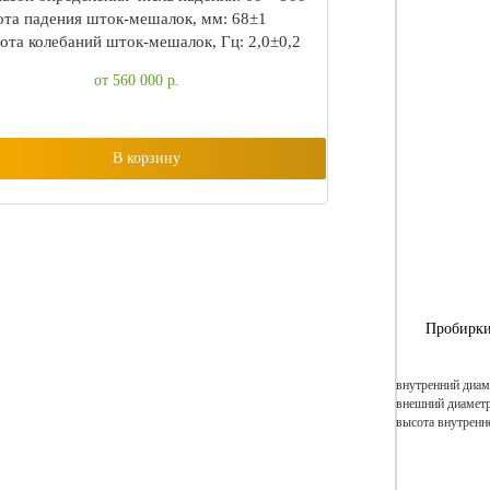
та падения шток-мешалок, мм: 68±1
ота колебаний шток-мешалок, Гц: 2,0±0,2
от 560 000
р.
В корзину
Пробирки
внутренний диам
внешний диаметр
высота внутренне