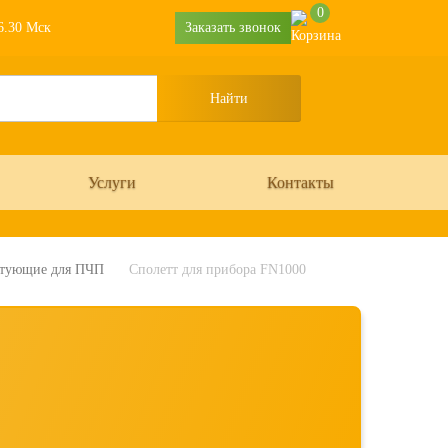
0
16.30 Мск
Заказать звонок
Услуги
Контакты
тующие для ПЧП
Сполетт для прибора FN1000