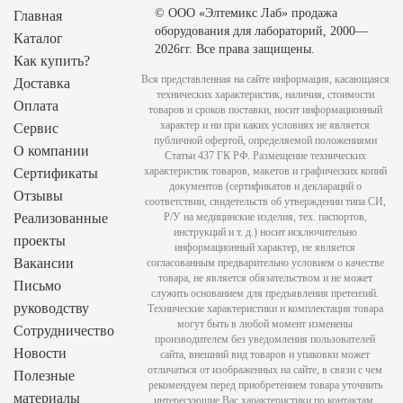
© ООО «Элтемикс Лаб» продажа
Главная
оборудования для лабораторий, 2000—
Каталог
2026гг. Все права защищены.
Как купить?
Вся представленная на сайте информация, касающаяся
Доставка
технических характеристик, наличия, стоимости
Оплата
товаров и сроков поставки, носит информационный
характер и ни при каких условиях не является
Сервис
публичной офертой, определяемой положениями
О компании
Статьи 437 ГК РФ. Размещение технических
характеристик товаров, макетов и графических копий
Сертификаты
документов (сертификатов и деклараций о
Отзывы
соответствии, свидетельств об утверждении типа СИ,
Реализованные
Р/У на медицинские изделия, тех. паспортов,
инструкций и т. д.) носит исключительно
проекты
информационный характер, не является
Вакансии
согласованным предварительно условием о качестве
товара, не является обязательством и не может
Письмо
служить основанием для предъявления претензий.
руководству
Технические характеристики и комплектация товара
могут быть в любой момент изменены
Сотрудничество
производителем без уведомления пользователей
Новости
сайта, внешний вид товаров и упаковки может
отличаться от изображенных на сайте, в связи с чем
Полезные
рекомендуем перед приобретением товара уточнить
материалы
интересующие Вас характеристики по контактам,