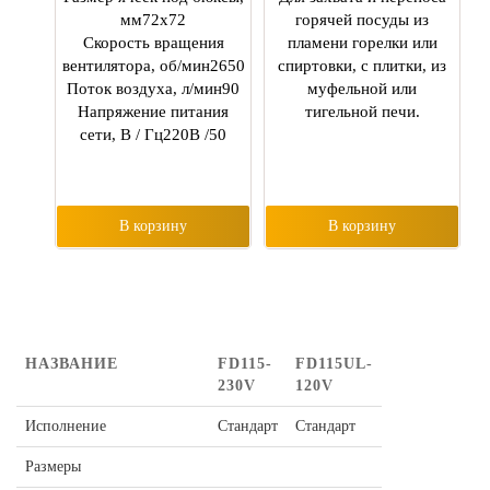
мм72х72
горячей посуды из
Скорость вращения
пламени горелки или
вентилятора, об/мин2650
спиртовки, с плитки, из
Поток воздуха, л/мин90
муфельной или
Напряжение питания
тигельной печи.
сети, В / Гц220В /50
В корзину
В корзину
НАЗВАНИЕ
FD115-
FD115UL-
230V
120V
Исполнение
Стандарт
Стандарт
Размеры