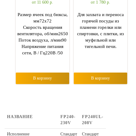
от 11 600
р.
от 1 780
р.
Размер ячеек под бюксы,
Для захвата и переноса
мм72х72
горячей посуды из
Скорость вращения
пламени горелки или
вентилятора, об/мин2650
спиртовки, с плитки, из
Поток воздуха, л/мин90
муфельной или
Напряжение питания
тигельной печи.
сети, В / Гц220В /50
В корзину
В корзину
НАЗВАНИЕ
FP240-
FP240UL-
230V
208V
Исполнение
Стандарт
Стандарт