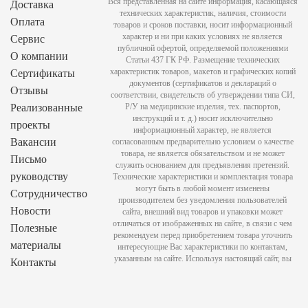
Вся представленная на сайте информация, касающаяся
Доставка
технических характеристик, наличия, стоимости
Оплата
товаров и сроков поставки, носит информационный
характер и ни при каких условиях не является
Сервис
публичной офертой, определяемой положениями
О компании
Статьи 437 ГК РФ. Размещение технических
характеристик товаров, макетов и графических копий
Сертификаты
документов (сертификатов и деклараций о
Отзывы
соответствии, свидетельств об утверждении типа СИ,
Реализованные
Р/У на медицинские изделия, тех. паспортов,
инструкций и т. д.) носит исключительно
проекты
информационный характер, не является
Вакансии
согласованным предварительно условием о качестве
товара, не является обязательством и не может
Письмо
служить основанием для предъявления претензий.
руководству
Технические характеристики и комплектация товара
могут быть в любой момент изменены
Сотрудничество
производителем без уведомления пользователей
Новости
сайта, внешний вид товаров и упаковки может
отличаться от изображенных на сайте, в связи с чем
Полезные
рекомендуем перед приобретением товара уточнить
материалы
интересующие Вас характеристики по контактам,
указанным на сайте. Используя настоящий сайт, вы
Контакты