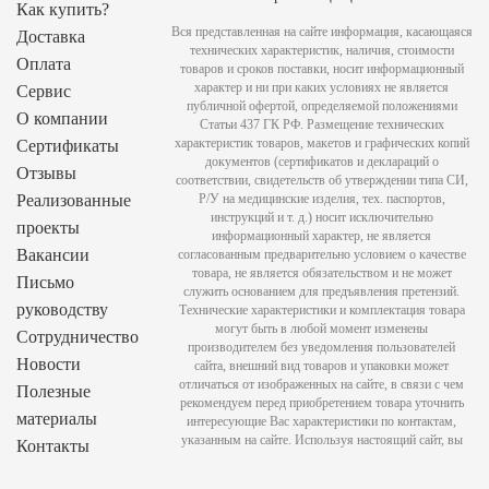
Как купить?
Вся представленная на сайте информация, касающаяся
Доставка
технических характеристик, наличия, стоимости
Оплата
товаров и сроков поставки, носит информационный
характер и ни при каких условиях не является
Сервис
публичной офертой, определяемой положениями
О компании
Статьи 437 ГК РФ. Размещение технических
характеристик товаров, макетов и графических копий
Сертификаты
документов (сертификатов и деклараций о
Отзывы
соответствии, свидетельств об утверждении типа СИ,
Реализованные
Р/У на медицинские изделия, тех. паспортов,
инструкций и т. д.) носит исключительно
проекты
информационный характер, не является
Вакансии
согласованным предварительно условием о качестве
товара, не является обязательством и не может
Письмо
служить основанием для предъявления претензий.
руководству
Технические характеристики и комплектация товара
могут быть в любой момент изменены
Сотрудничество
производителем без уведомления пользователей
Новости
сайта, внешний вид товаров и упаковки может
отличаться от изображенных на сайте, в связи с чем
Полезные
рекомендуем перед приобретением товара уточнить
материалы
интересующие Вас характеристики по контактам,
указанным на сайте. Используя настоящий сайт, вы
Контакты