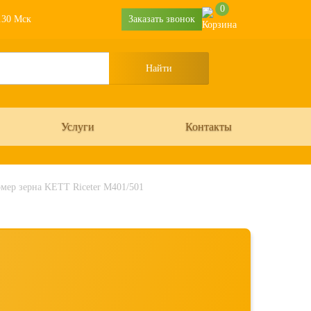
0
6.30 Мск
Заказать звонок
Услуги
Контакты
мер зерна KETT Riceter M401/501