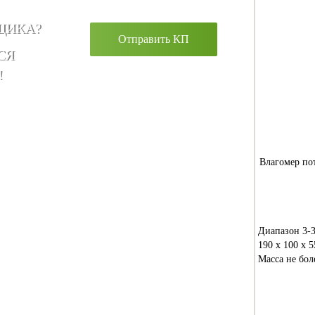
ЩИКА?
Отправить КП
СЯ
!
Влагомер п
Диапазон 3-
190 х 100 х 
Масса не бол