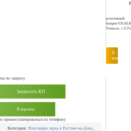
В
резистивный
батарея 9 В (6LR
Точность: ± 0,5%
В
корзину
на по запросу
Запросить КП
В корзину
и проконсультироваться по телефону:
Категории:
Влагомеры зерна в Ростове-на-Дону
,