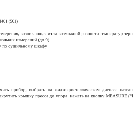
01 (501)
змерения, возникающая из-за возможной разности температур зерн
ольких измерений (до 9)
ку по сушильному шкафу
чить прибор, выбрать на жидкокристаллическом дисплее назва
 закрутить крышку пресса до упора, нажать на кнопку MEASURE 