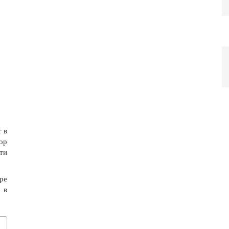
 в
ор
ти
ре
 в