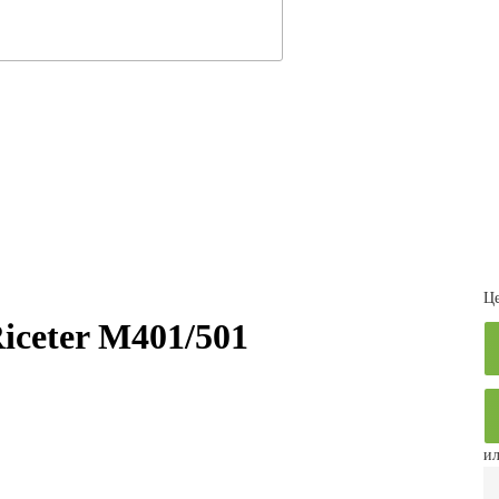
Це
iceter M401/501
ил