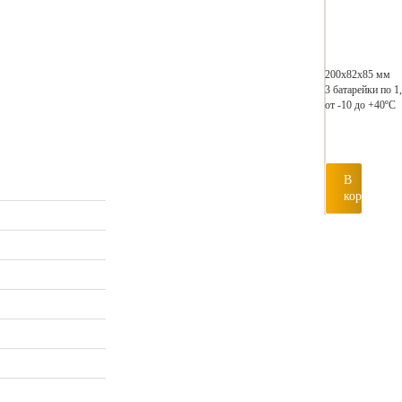
200х82х85 мм
3 батарейки по 1
от -10 до +40ºС
В
корзину