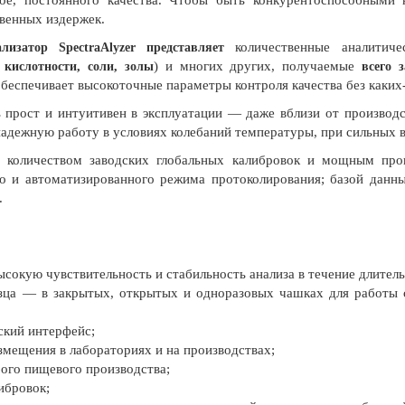
ное, постоянного качества. Чтобы быть конкурентоспособными
твенных издержек.
количественные аналитиче
лизатор SpectraAlyzer представляет
) и многих других, получаемые
 кислотности, соли, золы
всего 
обеспечивает высокоточные параметры контроля качества без каких
 прост и интуитивен в эксплуатации — даже вблизи от производ
 надежную работу в условиях колебаний температуры, при сильных
м количеством заводских глобальных калибровок и мощным пр
 и автоматизированного режима протоколирования; базой данных
.
сокую чувствительность и стабильность анализа в течение длитель
азца — в закрытых, открытых и одноразовых чашках для работы
ский интерфейс;
змещения в лабораториях и на производствах;
ого пищевого производства;
ибровок;