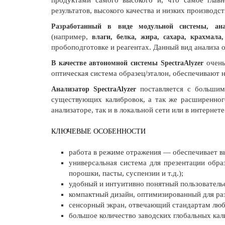
продуктами самого высокого и, что самое глав
результатов, высокого качества и низких производс
Разработанный в виде модульной системы, ана
(например,
влаги, белка, жира, сахара, крахмала,
пробоподготовке и реагентах. Данный вид анализа 
очень
В качестве автономной системы SpectraAlyzer
оптическая система образец/эталон, обеспечивают
поставляется с больши
Анализатор SpectraAlyzer
существующих калибровок, а так же расширенного
анализаторе, так и в локальной сети или в интернете
КЛЮЧЕВЫЕ ОСОБЕННОСТИ
работа в режиме отражения — обеспечивает вы
универсальная система для презентации обр
порошки, пасты, суспензии и т.д.);
удобный и интуитивно понятный пользователь
компактный дизайн, оптимизированный для ра
сенсорный экран, отвечающий стандартам люб
большое количество заводских глобальных кал