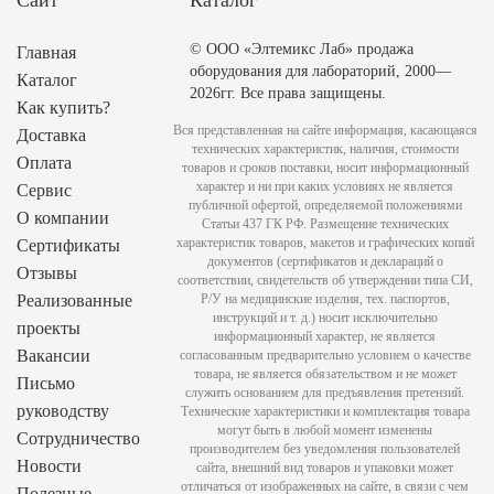
© ООО «Элтемикс Лаб» продажа
Главная
оборудования для лабораторий, 2000—
Каталог
2026гг. Все права защищены.
Как купить?
Вся представленная на сайте информация, касающаяся
Доставка
технических характеристик, наличия, стоимости
Оплата
товаров и сроков поставки, носит информационный
характер и ни при каких условиях не является
Сервис
публичной офертой, определяемой положениями
О компании
Статьи 437 ГК РФ. Размещение технических
характеристик товаров, макетов и графических копий
Сертификаты
документов (сертификатов и деклараций о
Отзывы
соответствии, свидетельств об утверждении типа СИ,
Реализованные
Р/У на медицинские изделия, тех. паспортов,
инструкций и т. д.) носит исключительно
проекты
информационный характер, не является
Вакансии
согласованным предварительно условием о качестве
товара, не является обязательством и не может
Письмо
служить основанием для предъявления претензий.
руководству
Технические характеристики и комплектация товара
могут быть в любой момент изменены
Сотрудничество
производителем без уведомления пользователей
Новости
сайта, внешний вид товаров и упаковки может
отличаться от изображенных на сайте, в связи с чем
Полезные