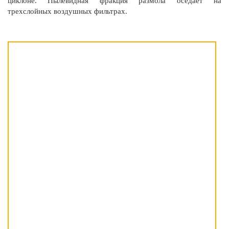
циклоне. Пылевидная фракция размола оседает на
трехслойных воздушных фильтрах.