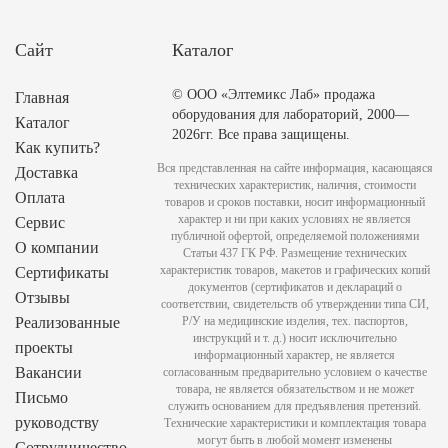
Сайт
Каталог
© ООО «Элтемикс Лаб» продажа
Главная
оборудования для лабораторий, 2000—
Каталог
2026гг. Все права защищены.
Как купить?
Вся представленная на сайте информация, касающаяся
Доставка
технических характеристик, наличия, стоимости
Оплата
товаров и сроков поставки, носит информационный
характер и ни при каких условиях не является
Сервис
публичной офертой, определяемой положениями
О компании
Статьи 437 ГК РФ. Размещение технических
характеристик товаров, макетов и графических копий
Сертификаты
документов (сертификатов и деклараций о
Отзывы
соответствии, свидетельств об утверждении типа СИ,
Реализованные
Р/У на медицинские изделия, тех. паспортов,
инструкций и т. д.) носит исключительно
проекты
информационный характер, не является
Вакансии
согласованным предварительно условием о качестве
товара, не является обязательством и не может
Письмо
служить основанием для предъявления претензий.
руководству
Технические характеристики и комплектация товара
могут быть в любой момент изменены
Сотрудничество