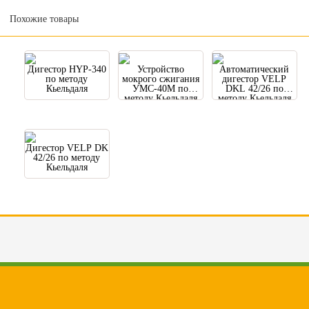
Похожие товары
Дигестор HYP-340
Устройство
Автоматический
по методу
мокрого сжигания
дигестор VELP
Кьельдаля
УМС-40М по
DKL 42/26 по
методу Кьельдаля
методу Кьельдаля
Дигестор VELP DK
42/26 по методу
Кьельдаля