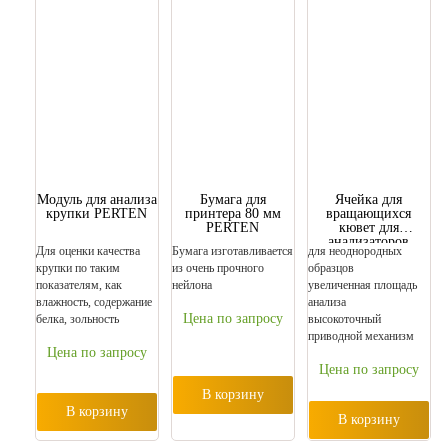
Модуль для анализа
Бумага для
Ячейка для
крупки PERTEN
принтера 80 мм
вращающихся
PERTEN
кювет для
анализаторов
Для оценки качества
Бумага изготавливается
для неоднородных
Zeutec
крупки по таким
из очень прочного
образцов
показателям, как
нейлона
увеличенная площадь
влажность, содержание
анализа
Цена по запросу
белка, зольность
высокоточный
приводной механизм
Цена по запросу
Цена по запросу
В корзину
В корзину
В корзину