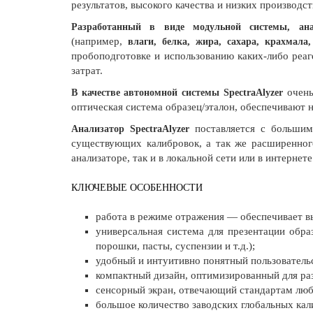
результатов, высокого качества и низких производс
Разработанный в виде модульной системы, ана
(например,
влаги, белка, жира, сахара, крахмала,
пробоподготовке и использованию каких-либо реаг
затрат.
очень
В качестве автономной системы SpectraAlyzer
оптическая система образец/эталон, обеспечивают
поставляется с больши
Анализатор SpectraAlyzer
существующих калибровок, а так же расширенного
анализаторе, так и в локальной сети или в интернете
КЛЮЧЕВЫЕ ОСОБЕННОСТИ
работа в режиме отражения — обеспечивает вы
универсальная система для презентации обр
порошки, пасты, суспензии и т.д.);
удобный и интуитивно понятный пользователь
компактный дизайн, оптимизированный для ра
сенсорный экран, отвечающий стандартам люб
большое количество заводских глобальных кал