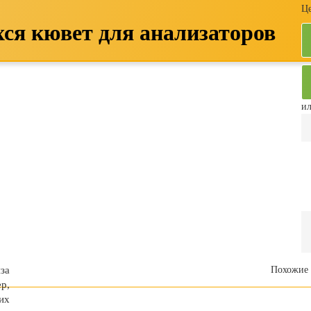
Це
ся кювет для анализаторов
ил
за
Похожие 
р,
их