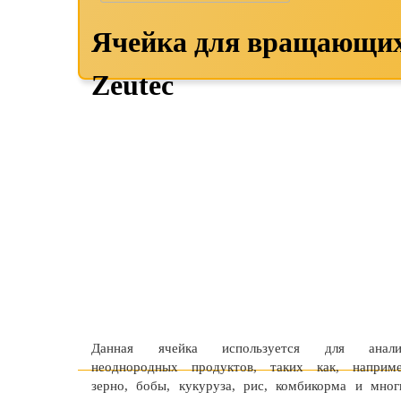
Ячейка для вращающих
Zeutec
Данная ячейка используется для анали
неоднородных продуктов, таких как, наприме
зерно, бобы, кукуруза, рис, комбикорма и мног