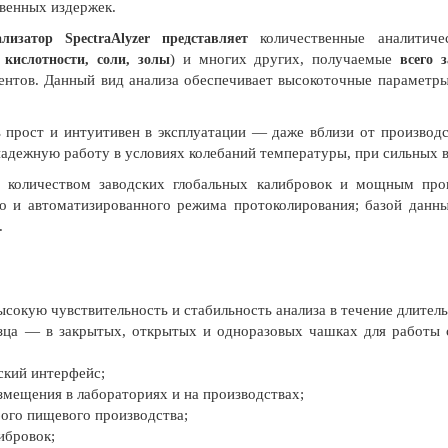
твенных издержек.
количественные аналитиче
лизатор SpectraAlyzer представляет
) и многих других, получаемые
 кислотности, соли, золы
всего 
ентов. Данный вид анализа обеспечивает высокоточные параметры
 прост и интуитивен в эксплуатации — даже вблизи от производ
 надежную работу в условиях колебаний температуры, при сильных
м количеством заводских глобальных калибровок и мощным пр
 и автоматизированного режима протоколирования; базой данных
.
сокую чувствительность и стабильность анализа в течение длитель
азца — в закрытых, открытых и одноразовых чашках для работы
ский интерфейс;
змещения в лабораториях и на производствах;
ого пищевого производства;
ибровок;