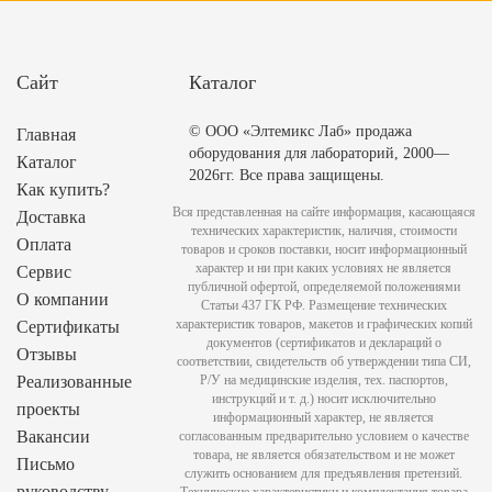
Сайт
Каталог
© ООО «Элтемикс Лаб» продажа
Главная
оборудования для лабораторий, 2000—
Каталог
2026гг. Все права защищены.
Как купить?
Вся представленная на сайте информация, касающаяся
Доставка
технических характеристик, наличия, стоимости
Оплата
товаров и сроков поставки, носит информационный
характер и ни при каких условиях не является
Сервис
публичной офертой, определяемой положениями
О компании
Статьи 437 ГК РФ. Размещение технических
характеристик товаров, макетов и графических копий
Сертификаты
документов (сертификатов и деклараций о
Отзывы
соответствии, свидетельств об утверждении типа СИ,
Реализованные
Р/У на медицинские изделия, тех. паспортов,
инструкций и т. д.) носит исключительно
проекты
информационный характер, не является
Вакансии
согласованным предварительно условием о качестве
товара, не является обязательством и не может
Письмо
служить основанием для предъявления претензий.
руководству
Технические характеристики и комплектация товара