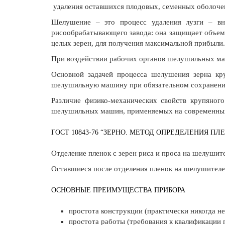
удаления оставшихся плодовых, семенных оболочек
Шелушение – это процесс удаления лузги – вн
рисообрабатывающего завода: она защищает объем 
целых зерен, для получения максимальной прибыли.
При воздействии рабочих органов шелушильных ма
Основной задачей процесса шелушения зерна кр
шелушильную машину при обязательном сохранении
Различие физико-механических свойств крупяного
шелушильных машин, применяемых на современных
ГОСТ 10843-76 “ЗЕРНО. МЕТОД ОПРЕДЕЛЕНИЯ ПЛ
Отделение пленок с зерен риса и проса на шелушит
Оставшиеся после отделения пленок на шелушител
ОСНОВНЫЕ ПРЕИМУЩЕСТВА ПРИБОРА
простота конструкции (практически никогда н
простота работы (требования к квалификации 