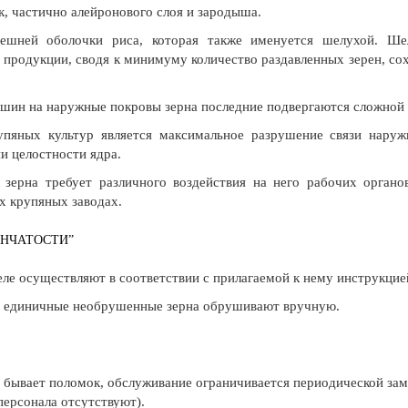
, частично алейронового слоя и зародыша.
ешней оболочки риса, которая также именуется шелухой. Ш
продукции, сводя к минимуму количество раздавленных зерен, со
шин на наружные покровы зерна последние подвергаются сложной
упяных культур является максимальное разрушение связи наруж
 целостности ядра.
 зерна требует различного воздействия на него рабочих органо
 крупяных заводах.
ЕНЧАТОСТИ”
еле осуществляют в соответствии с прилагаемой к нему инструкцие
е единичные необрушенные зерна обрушивают вручную.
е бывает поломок, обслуживание ограничивается периодической зам
персонала отсутствуют).