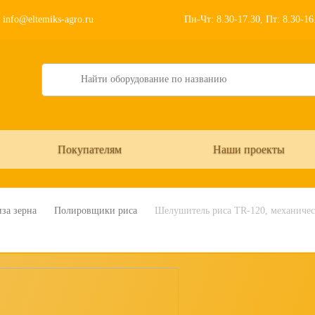
info@eltemiks-agro.ru
Пн-Чт: 8.30-17.30, Пт: 8.30-1
Search
Покупателям
Наши проекты
за зерна
Полировщики риса
Шелушитель риса TR-120, механиче