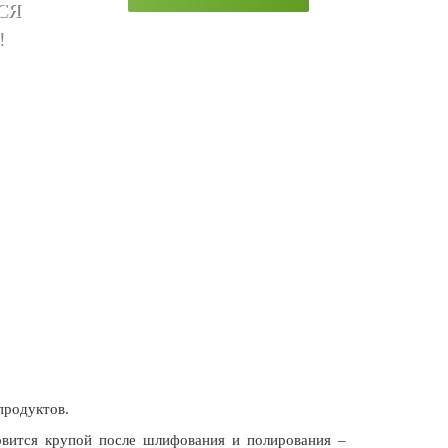
СЯ
!
продуктов.
новится крупой после шлифования и полирования –